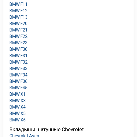
BMW F11
BMW F12
BMW F13
BMW F20
BMW F21
BMW F22
BMW F23
BMW F30
BMW F31
BMW F32
BMW F33
BMW F34
BMW F36
BMW F45
BMW X1
BMW X3
BMW X4
BMW X5
BMW X6
Вкладыши шатунные Chevrolet
Chevrolet Aveo