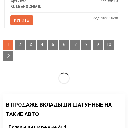
Артикул:
77698610
KOLBENSCHMIDT
Код: 282118-38
КУПИТЬ
1
2
3
4
5
6
7
8
9
10
В ПРОДАЖЕ ВКЛАДЫШИ ШАТУННЫЕ НА
ТАКИЕ АВТО :
Вкладыши шатунные Audi