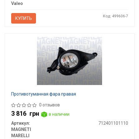
Valeo
Код: 499606-7
КУПИТЬ
Противотуманная фара правая
0 отзывов
3 816
грн
в наличии
Артикул:
712401101110
MAGNETI
MARELLI