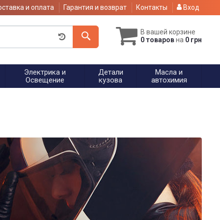
ставка и оплата
Гарантия и возврат
Контакты
Вход
В вашей корзине
0 товаров
на
0 грн
Электрика и
Детали
Масла и
Освещение
кузова
автохимия