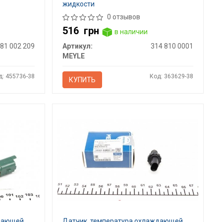
жидкости
0 отзывов
516
грн
в наличии
281 002 209
Артикул:
314 810 0001
MEYLE
д: 455736-38
Код: 363629-38
КУПИТЬ
ждающей
Датчик, температура охлаждающей