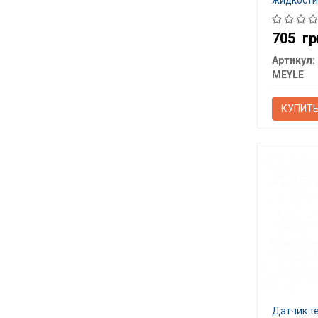
жидкости
705
гр
Артикул:
MEYLE
КУПИТ
Датчик т