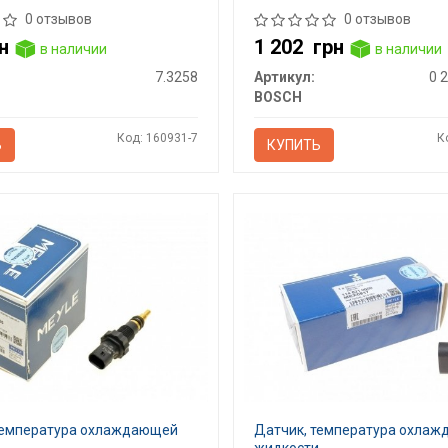
0 отзывов
0 отзывов
н
1 202
грн
в наличии
в наличии
7.3258
Артикул:
0 
BOSCH
Код: 160931-7
К
Ь
КУПИТЬ
температура охлаждающей
Датчик, температура охла