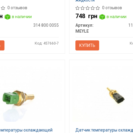
жидкости
0 отзывов
0 отзывов
н
748
грн
в наличии
в наличии
314 800 0055
Артикул:
11
MEYLE
Код: 457660-7
К
Ь
КУПИТЬ
емпературы охлаждающей
Датчик температуры охла