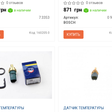
0 отзывов
0 отзывов
грн
871
грн
в наличии
в наличии
7.3353
Артикул:
0 
BOSCH
Код: 160205-3
К
Ь
КУПИТЬ
ТЕМПЕРАТУРЫ
ДАТЧИК ТЕМПЕРАТУРЫ