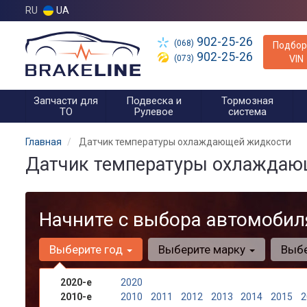
RU
UA
902-25-26
(068)
Подбор
902-25-26
(073)
VIN
Запчасти для
Подвеска и
Тормозная
ТО
Рулевое
система
Главная
Датчик температуры охлаждающей жидкости
Датчик температуры охлаждаю
Начните с выбора автомобил
Выберите год
Выберите марку
Выб
2020-е
2020
2010-е
2010
2011
2012
2013
2014
2015
2