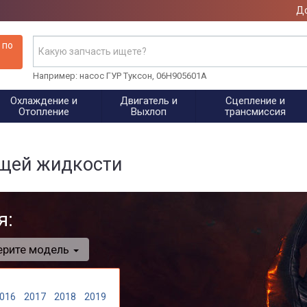
До
 по
Например: насос ГУР Туксон, 06H905601A
Охлаждение и
Двигатель и
Сцепление и
Отопление
Выхлоп
трансмиссия
щей жидкости
я:
ерите модель
016
2017
2018
2019