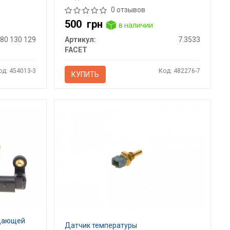
0 отзывов
500
грн
в наличии
280 130 129
Артикул:
7.3533
FACET
од: 454013-3
Код: 482276-7
КУПИТЬ
ждающей
Датчик температуры