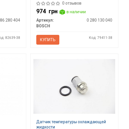
0 отзывов
974
грн
в наличии
986 280 404
Артикул:
0 280 130 040
BOSCH
од: 82639-38
Код: 79411-38
КУПИТЬ
Датчик температуры охлаждающей
жидкости