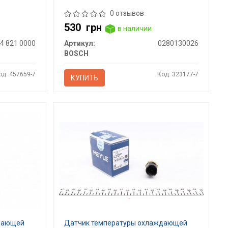
0 отзывов
530
грн
в наличии
4 821 0000
Артикул:
0280130026
BOSCH
од: 457659-7
Код: 323177-7
КУПИТЬ
ждающей
Датчик температуры охлаждающей