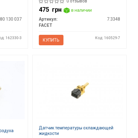
0 отзывов
475
грн
в наличии
280 130 037
Артикул:
7.3348
FACET
од: 162330-3
Код: 160529-7
КУПИТЬ
Датчик температуры охлаждающей
оздуха
жидкости