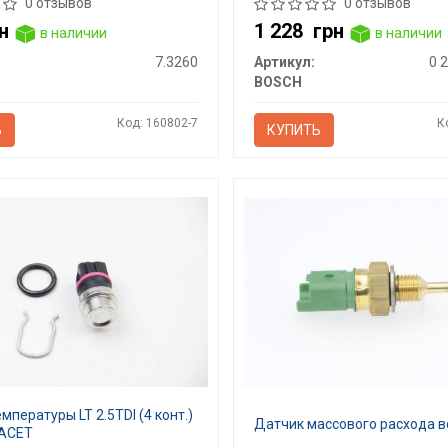
0 отзывов
0 отзывов
н
1 228
грн
в наличии
в наличии
7.3260
Артикул:
0 
BOSCH
Код: 160802-7
К
Ь
КУПИТЬ
мпературы LT 2.5TDI (4 конт.)
Датчик массового расхода в
FACET