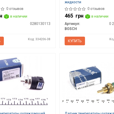
жидкости
0 отзывов
0 отзывов
н
465
грн
в наличии
в наличии
0280130113
Артикул:
0 
BOSCH
Код: 334206-38
Ко
Ь
КУПИТЬ
емпературы охлаждающей
Датчик температуры охла