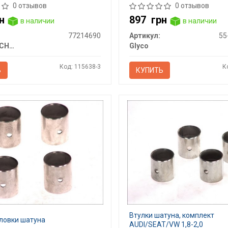
0 отзывов
0 отзывов
н
897
грн
в наличии
в наличии
77214690
Артикул:
55
KOLBENSCHMIDT
Glyco
Код: 115638-3
К
Ь
КУПИТЬ
Втулки шатуна, комплект
оловки шатуна
AUDI/SEAT/VW 1,8-2,0