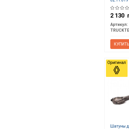
02.11.019
2 130
Артикул:
TRUCKT
КУПИТ
Оригинал
Шатуны дв