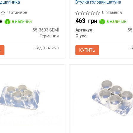
одшипника
Втулка головки шатуна
0 отзывов
0 отзывов
н
463
грн
в наличии
в наличии
55-3603 SEMI
Артикул:
55
Германия
Glyco
Код: 104825-3
К
Ь
КУПИТЬ