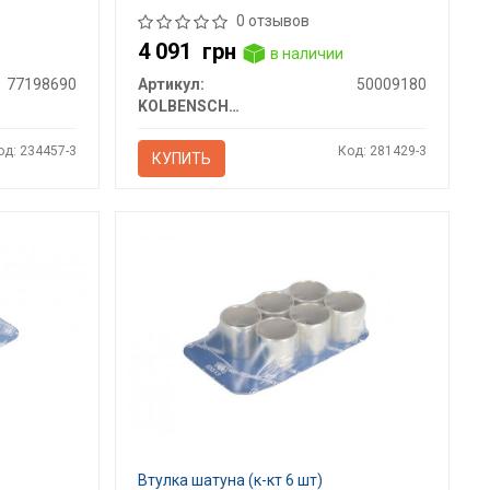
0 отзывов
4 091
грн
в наличии
77198690
Артикул:
50009180
KOLBENSCHMIDT
од: 234457-3
Код: 281429-3
КУПИТЬ
Втулка шатуна (к-кт 6 шт)