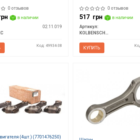
0 отзывов
0 отзывов
грн
517
грн
в наличии
в наличии
02.11.019
Артикул:
EC
KOLBENSCHMIDT
Код: 49934-38
Ко
Ь
КУПИТЬ
игателя (4шт.) (7701476250)
Шатун