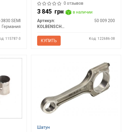
0 отзывов
3 845
грн
в наличии
-3830 SEMI
Артикул:
50 009 200
Германия
KOLBENSCHMIDT
од: 115787-3
Код: 122686-38
КУПИТЬ
Шатун