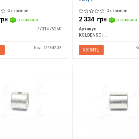
0 отзывов
0 отзывов
грн
2 334
грн
в наличии
в наличии
7701476250
Артикул:
KOLBENSCHMIDT
Код: 456842-38
К
Ь
КУПИТЬ