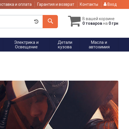
ставка и оплата
Гарантия и возврат
Контакты
Вход
В вашей корзине
0 товаров
на
0 грн
Электрика и
Детали
Масла и
Освещение
кузова
автохимия