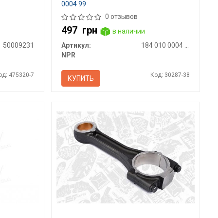
0004 99
0 отзывов
497
грн
в наличии
50009231
Артикул:
184 010 0004 99
NPR
од: 475320-7
Код: 30287-38
КУПИТЬ