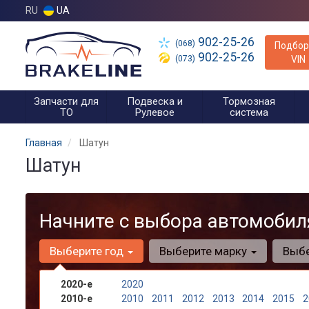
RU
UA
902-25-26
(068)
Подбор
902-25-26
(073)
VIN
Запчасти для
Подвеска и
Тормозная
ТО
Рулевое
система
Главная
Шатун
Шатун
Начните с выбора автомобил
Выберите год
Выберите марку
Выб
2020-е
2020
2010-е
2010
2011
2012
2013
2014
2015
2