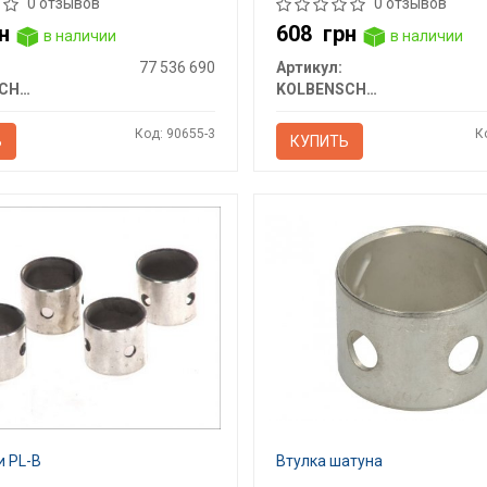
0 отзывов
0 отзывов
н
608
грн
в наличии
в наличии
77 536 690
Артикул:
KOLBENSCHMIDT
KOLBENSCHMIDT
Код: 90655-3
К
Ь
КУПИТЬ
 PL-B
Втулка шатуна