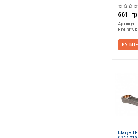
661
гр
Артикул:
КУПИТ
Шатун T