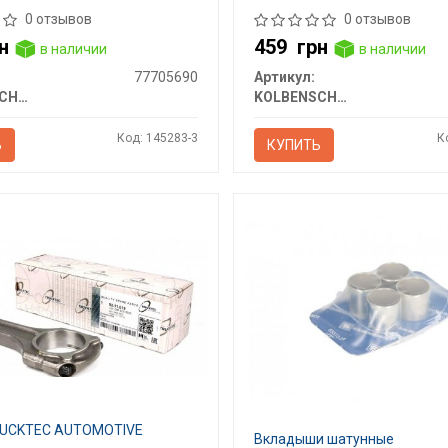
0 отзывов
0 отзывов
н
459
грн
в наличии
в наличии
77705690
Артикул:
KOLBENSCHMIDT
KOLBENSCHMIDT
Код: 145283-3
К
Ь
КУПИТЬ
RUCKTEC AUTOMOTIVE
Вкладыши шатунные