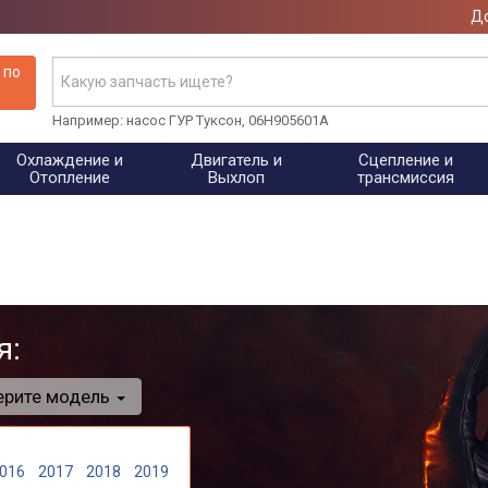
До
 по
Например: насос ГУР Туксон, 06H905601A
Охлаждение и
Двигатель и
Сцепление и
Отопление
Выхлоп
трансмиссия
я:
ерите модель
016
2017
2018
2019