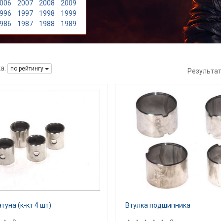
006
2007
2008
2009
996
1997
1998
1999
986
1987
1988
1989
а:
по рейтингу
Результа
туна (к-кт 4 шт)
Втулка подшипника