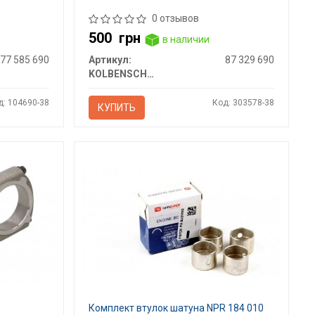
0 отзывов
500
грн
в наличии
77 585 690
Артикул:
87 329 690
KOLBENSCHMIDT
д: 104690-38
Код: 303578-38
КУПИТЬ
Комплект втулок шатуна NPR 184 010