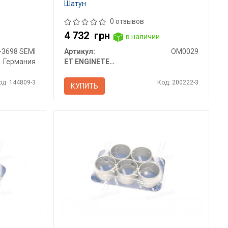
Шатун
0 отзывов
4 732
грн
в наличии
-3698 SEMI
Артикул:
OM0029
Германия
ET ENGINETEAM
од: 144809-3
Код: 200222-3
КУПИТЬ