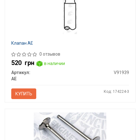
Клапан AE
0 отзывов
520
грн
в наличии
Артикул:
V91939
AE
Код: 174224-3
КУПИТЬ