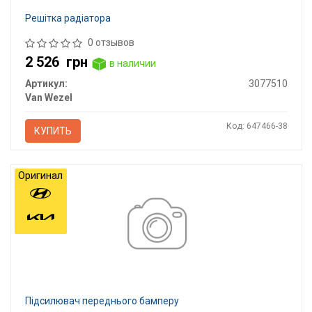
Решітка радіатора
0 отзывов
2 526
грн
в наличии
Артикул:
3077510
Van Wezel
Код: 647466-38
КУПИТЬ
Оригинал
Пiдсилювач переднього бамперу