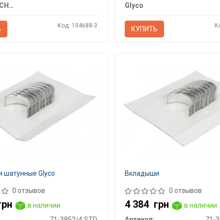
KOLBENSCHMIDT
Glyco
Код: 104688-3
К
Ь
КУПИТЬ
 шатунные Glyco
Вкладыши
0 отзывов
0 отзывов
грн
4 384
грн
в наличии
в наличии
71-3952/4 STD
Артикул: