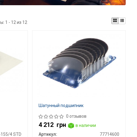
ты:
1 - 12 из 12
Шатунный подшипник
0 отзывов
4 212
грн
в наличии
4155/4 STD
Артикул:
77714600