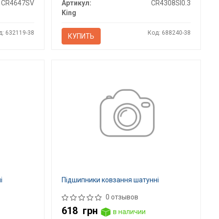
CR4647SV
Артикул:
CR4308SI0.3
King
д: 632119-38
Код: 688240-38
КУПИТЬ
і
Підшипники ковзання шатунні
0 отзывов
618
грн
в наличии