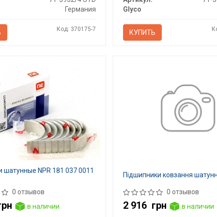
Германия
Glyco
Код: 370175-7
К
Ь
КУПИТЬ
 шатунные NPR 181 037 0011
Підшипники ковзання шатунн
0 отзывов
0 отзывов
грн
2 916
грн
в наличии
в наличии