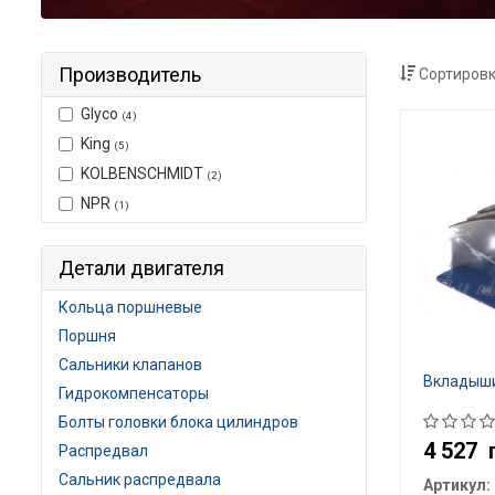
Производитель
Сортировк
Glyco
(4)
King
(5)
KOLBENSCHMIDT
(2)
NPR
(1)
Детали двигателя
Кольца поршневые
Поршня
Сальники клапанов
Вкладыш
Гидрокомпенсаторы
Болты головки блока цилиндров
4 527
Распредвал
Сальник распредвала
Артикул: