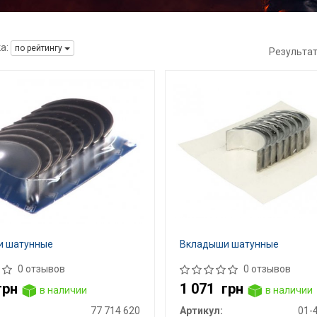
а:
по рейтингу
Результа
и шатунные
Вкладыши шатунные
0 отзывов
0 отзывов
грн
1 071
грн
в наличии
в наличии
77 714 620
Артикул:
01-