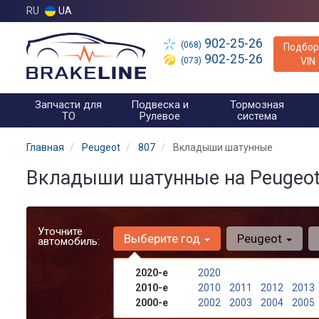
RU
UA
902-25-26
(068)
Подбор
902-25-26
(073)
VIN
Запчасти для
Подвеска и
Тормозная
ТО
Рулевое
система
Главная
Peugeot
807
Вкладыши шатунные
Вкладыши шатунные на Peugeot
Уточните
Выберите год
Peugeot
автомобиль:
2020-е
2020
2010-е
2010
2011
2012
2013
2000-е
2002
2003
2004
2005