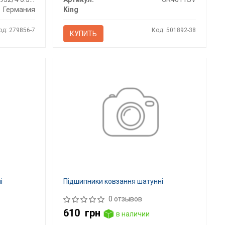
Германия
King
од: 279856-7
Код: 501892-38
КУПИТЬ
і
Підшипники ковзання шатунні
0 отзывов
610
грн
в наличии