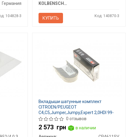
Германия
KOLBENSCHMIDT
од: 104828-3
Код: 140870-3
КУПИТЬ
Вкладыши шатунные комплект
CITROEN/PEUGEOT
C4,C5,Jumper,Jumpy,Expert 2,0HDI 99-
SPUTTER
0 отзывов
2 573
грн
в наличии
71-3952/4 0.30MM
Артикул:
CR4611SV