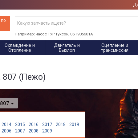
До
 по
Например: насос ГУР Туксон, 06H905601A
Охлаждение и
Двигатель и
Сцепление и
Отопление
Выхлоп
трансмиссия
 807 (Пежо)
807
2014
2015
2016
2017
2018
2019
2006
2007
2008
2009