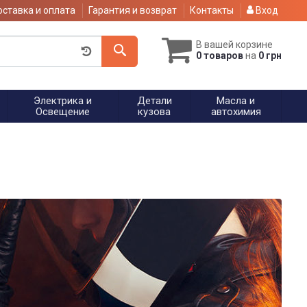
ставка и оплата
Гарантия и возврат
Контакты
Вход
В вашей корзине
0 товаров
на
0 грн
Электрика и
Детали
Масла и
Освещение
кузова
автохимия