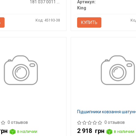
181 037 0011 00
Артикул:
King
Код: 45193-38
Ко
Ь
КУПИТЬ
Підшипники ковзання шатунн
0 отзывов
0 отзывов
грн
2 918
грн
в наличии
в наличии