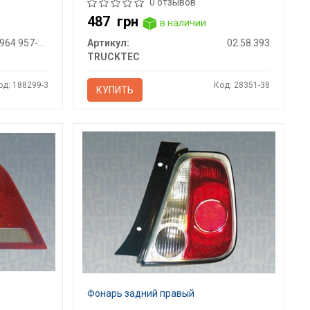
0 отзывов
487
грн
в наличии
2VA 964 957-021
Артикул:
02.58.393
TRUCKTEC
од: 188299-3
Код: 28351-38
КУПИТЬ
Фонарь задний правый