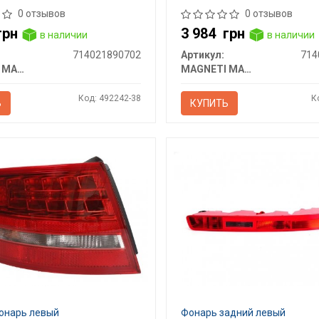
0 отзывов
0 отзывов
грн
3 984
грн
в наличии
в наличии
714021890702
Артикул:
714
MAGNETI MARELLI
MAGNETI MARELLI
Код: 492242-38
К
Ь
КУПИТЬ
онарь левый
Фонарь задний левый