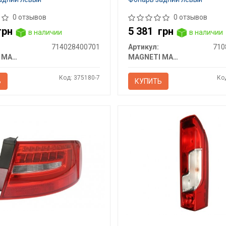
0 отзывов
0 отзывов
грн
5 381
грн
в наличии
в наличии
714028400701
Артикул:
710
MAGNETI MARELLI
MAGNETI MARELLI
Код: 375180-7
Ко
Ь
КУПИТЬ