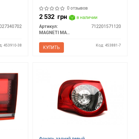
0 отзывов
2 532
грн
в наличии
027340702
Артикул:
712201571120
MAGNETI MARELLI
д: 453910-38
Код: 453881-7
КУПИТЬ
Фонарь задний левый