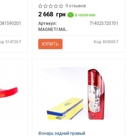
0 отзывов
2 668
грн
в наличии
081590201
Артикул:
714025720701
MAGNETI MARELLI
од: 514720-7
Код: 503505-7
КУПИТЬ
Фонарь задний правый