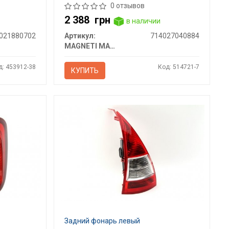
0 отзывов
2 388
грн
в наличии
021880702
Артикул:
714027040884
MAGNETI MARELLI
д: 453912-38
Код: 514721-7
КУПИТЬ
Задний фонарь левый