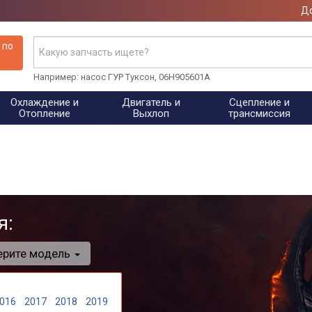
До
 по
Например: насос ГУР Туксон, 06H905601A
Охлаждение и
Двигатель и
Сцепление и
Отопление
Выхлоп
трансмиссия
я:
ерите модель
016
2017
2018
2019