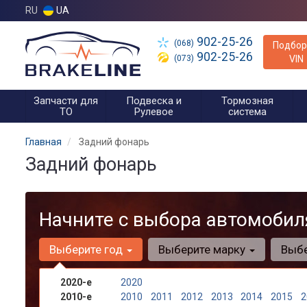
RU
UA
902-25-26
(068)
Подбор
902-25-26
(073)
VIN
Запчасти для
Подвеска и
Тормозная
ТО
Рулевое
система
Главная
Задний фонарь
Задний фонарь
Начните с выбора автомобил
Выберите год
Выберите марку
Выб
2020-е
2020
2010-е
2010
2011
2012
2013
2014
2015
2