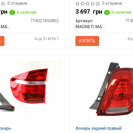
0 отзывов
0 отзывов
грн
3 697
грн
в наличии
в наличии
714027450802
Артикул:
714
MAGNETI MARELLI
MAGNETI MARELLI
Код: 514725-7
Ко
Ь
КУПИТЬ
онарь
Фонарь задний правый