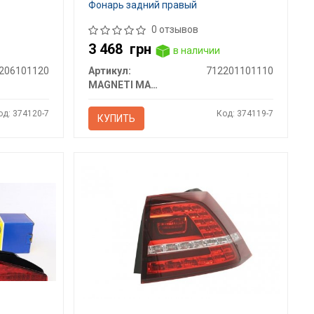
Фонарь задний правый
0 отзывов
3 468
грн
в наличии
206101120
Артикул:
712201101110
MAGNETI MARELLI
од: 374120-7
Код: 374119-7
КУПИТЬ