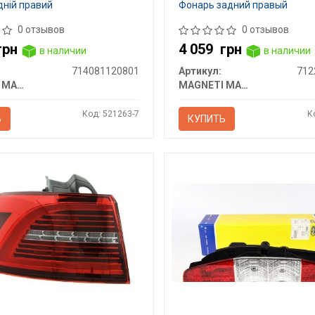
дній правий
Фонарь задний правый
0 отзывов
0 отзывов
грн
4 059
грн
в наличии
в наличии
714081120801
Артикул:
712
MAGNETI MARELLI
MAGNETI MARELLI
Код: 521263-7
К
Ь
КУПИТЬ