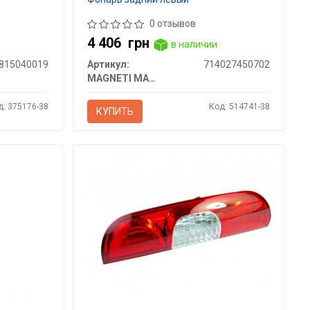
0 отзывов
4 406
грн
в наличии
815040019
Артикул:
714027450702
MAGNETI MARELLI
д: 375176-38
Код: 514741-38
КУПИТЬ