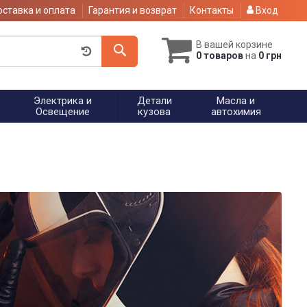
ставка и оплата
Гарантия и возврат
Контакты
Вход
В вашей корзине
0 товаров
на
0 грн
Электрика и
Детали
Масла и
Освещение
кузова
автохимия