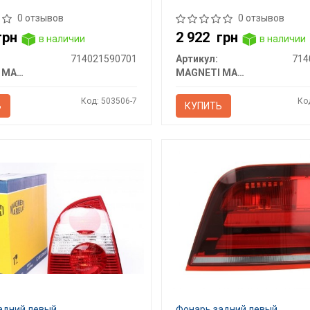
0 отзывов
0 отзывов
грн
2 922
грн
в наличии
в наличии
714021590701
Артикул:
714
MAGNETI MARELLI
MAGNETI MARELLI
Код: 503506-7
Ко
Ь
КУПИТЬ
адний левый
Фонарь задний левый