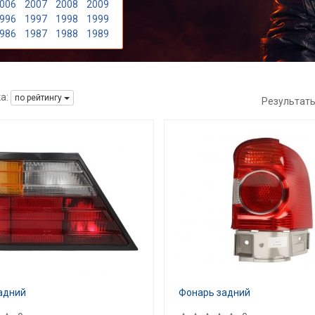
006
2007
2008
2009
996
1997
1998
1999
986
1987
1988
1989
а:
по рейтингу
Результат
адний
Фонарь задний