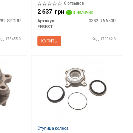
0 отзывов
2 637
грн
в наличии
282-SPORR
Артикул:
0382-RAA50R
FEBEST
од: 178455-3
Код: 179062-3
КУПИТЬ
Ступица колеса