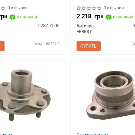
0 отзывов
0 отзывов
грн
2 218
грн
в наличии
в наличии
0282-Y50R
Артикул:
FEBEST
Код: 180392-3
К
Ь
КУПИТЬ
колеса
Ступица колеса