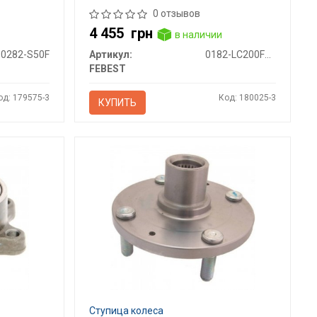
0 отзывов
4 455
грн
в наличии
0282-S50F
Артикул:
0182-LC200FM-KIT
FEBEST
од: 179575-3
Код: 180025-3
КУПИТЬ
Ступица колеса