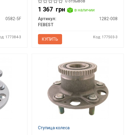
0 отзывов
1 367
грн
в наличии
0582-5F
Артикул:
1282-008
FEBEST
од: 177384-3
Код: 177503-3
КУПИТЬ
Ступица колеса