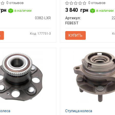
0 отзывов
0 отзывов
грн
3 840
грн
в наличии
в наличии
0382-LXR
Артикул:
2
FEBEST
Код: 177751-3
К
Ь
КУПИТЬ
колеса
Ступица колеса