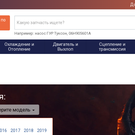
До
 по
Например: насос ГУР Туксон, 06H905601A
Охлаждение и
Двигатель и
Сцепление и
Отопление
Выхлоп
трансмиссия
я:
ерите модель
016
2017
2018
2019