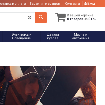
ставка и оплата
Гарантия и возврат
Контакты
Вход
В вашей корзине
0 товаров
на
0 грн
Электрика и
Детали
Масла и
Освещение
кузова
автохимия