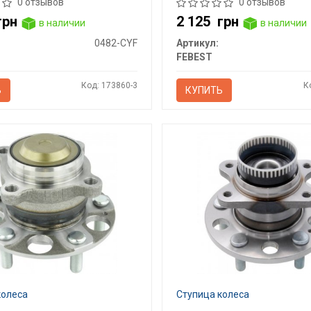
0 отзывов
0 отзывов
грн
2 125
грн
в наличии
в наличии
0482-CYF
Артикул:
FEBEST
Код: 173860-3
К
Ь
КУПИТЬ
колеса
Ступица колеса