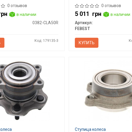
0 отзывов
0 отзывов
грн
5 011
грн
в наличии
в наличии
0382-CLA50R
Артикул:
FEBEST
Код: 179135-3
К
Ь
КУПИТЬ
колеса
Ступица колеса