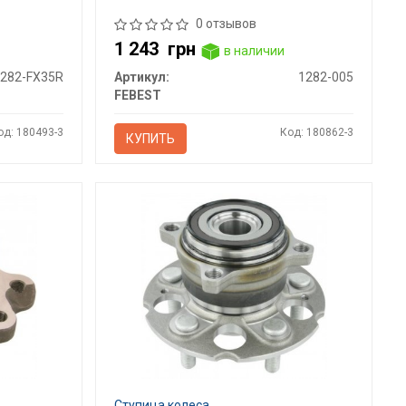
0 отзывов
1 243
грн
в наличии
0282-FX35R
Артикул:
1282-005
FEBEST
од: 180493-3
Код: 180862-3
КУПИТЬ
Ступица колеса