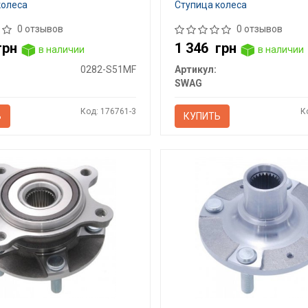
колеса
Ступица колеса
0 отзывов
0 отзывов
грн
1 346
грн
в наличии
в наличии
0282-S51MF
Артикул:
SWAG
Код: 176761-3
К
Ь
КУПИТЬ