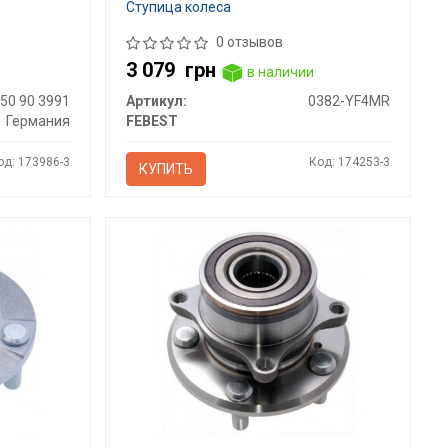
Ступица колеса
0 отзывов
3 079
грн
в наличии
50 90 3991
Артикул:
0382-YF4MR
Германия
FEBEST
од: 173986-3
Код: 174253-3
КУПИТЬ