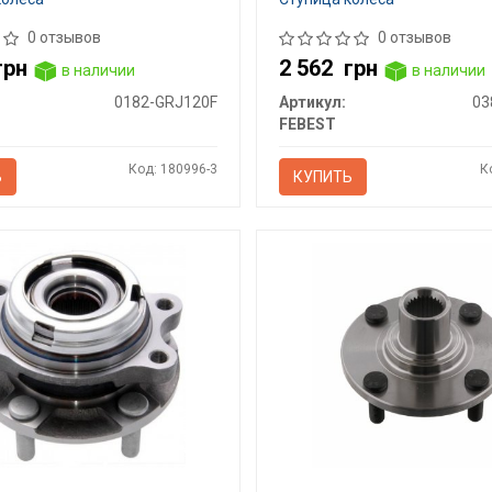
0 отзывов
0 отзывов
грн
2 562
грн
в наличии
в наличии
0182-GRJ120F
Артикул:
03
FEBEST
Код: 180996-3
К
Ь
КУПИТЬ