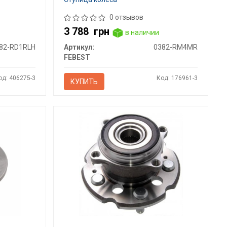
0 отзывов
3 788
грн
в наличии
82-RD1RLH
Артикул:
0382-RM4MR
FEBEST
од: 406275-3
Код: 176961-3
КУПИТЬ