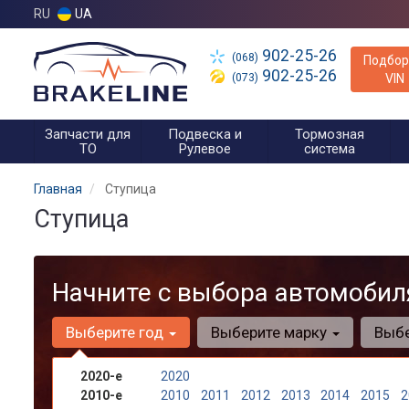
RU
UA
902-25-26
(068)
Подбор
902-25-26
(073)
VIN
Запчасти для
Подвеска и
Тормозная
ТО
Рулевое
система
Главная
Ступица
Ступица
Начните с выбора автомобил
Выберите год
Выберите марку
Выб
2020-е
2020
2010-е
2010
2011
2012
2013
2014
2015
2