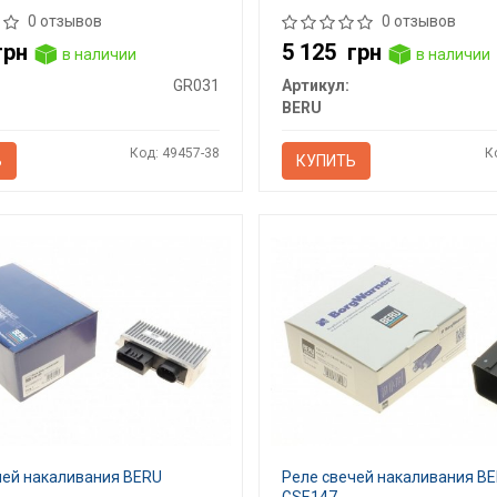
0 отзывов
0 отзывов
грн
5 125
грн
в наличии
в наличии
GR031
Артикул:
BERU
Код: 49457-38
К
Ь
КУПИТЬ
чей накаливания BERU
Реле свечей накаливания B