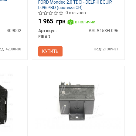
FORD Mondeo 2,0 TDCI - DELPHI EQUIP.
L096PBD (система CR)
0 отзывов
1 965
грн
в наличии
409002
Артикул:
ASLA153FL096
FIRAD
од: 42380-38
Код: 21309-31
КУПИТЬ