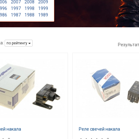
006
2007
2008
2009
996
1997
1998
1999
986
1987
1988
1989
а:
по рейтингу
Результа
чей накала
Реле свечей накала