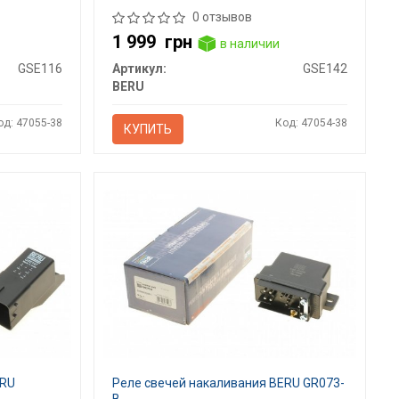
0 отзывов
1 999
грн
в наличии
GSE116
Артикул:
GSE142
BERU
од: 47055-38
Код: 47054-38
КУПИТЬ
ERU
Реле свечей накаливания BERU GR073-