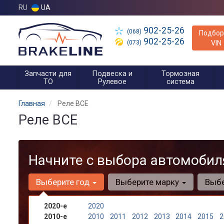
RU
UA
902-25-26
(068)
Подбор
902-25-26
(073)
VIN
Запчасти для
Подвеска и
Тормозная
ТО
Рулевое
система
Главная
Реле ВСЕ
Реле ВСЕ
Начните с выбора автомобил
Выберите год
Выберите марку
Выб
2020-е
2020
2010-е
2010
2011
2012
2013
2014
2015
2