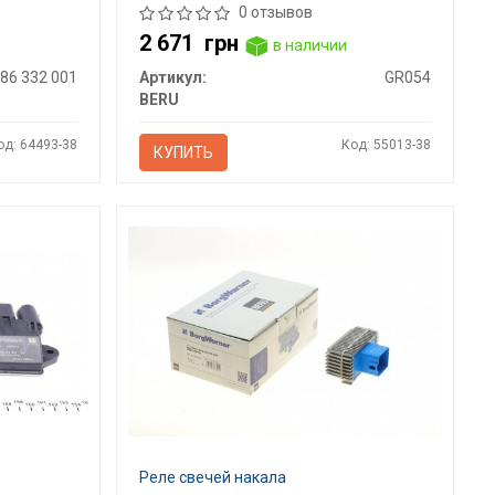
0 отзывов
2 671
грн
в наличии
986 332 001
Артикул:
GR054
BERU
од: 64493-38
Код: 55013-38
КУПИТЬ
Реле свечей накала