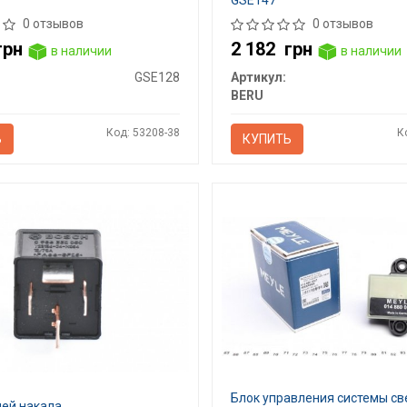
GSE147
0 отзывов
0 отзывов
грн
2 182
грн
в наличии
в наличии
GSE128
Артикул:
BERU
Код: 53208-38
К
Ь
КУПИТЬ
Блок управления системы св
чей накала