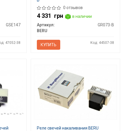
B
0 отзывов
4 331
грн
в наличии
GSE147
Артикул:
GR073-B
BERU
од: 47052-38
Код: 44507-38
КУПИТЬ
ечей
Реле свечей накаливания BERU