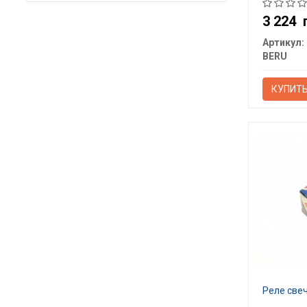
3 224
Артикул:
BERU
КУПИТ
Реле све