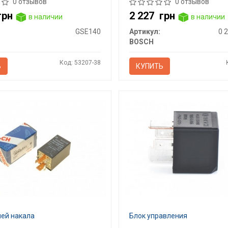
0 отзывов
0 отзывов
грн
2 227
грн
в наличии
в наличии
GSE140
Артикул:
0 
BOSCH
Код: 53207-38
Ь
КУПИТЬ
чей накала
Блок управления