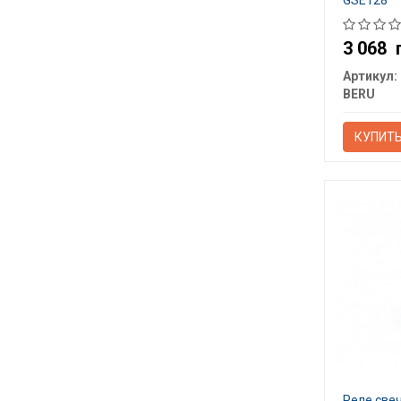
GSE128
3 068
Артикул:
BERU
КУПИТ
Реле све