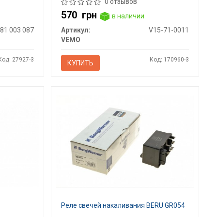
0 отзывов
570
грн
в наличии
281 003 087
Артикул:
V15-71-0011
VEMO
Код: 27927-3
Код: 170960-3
КУПИТЬ
Реле свечей накаливания BERU GR054