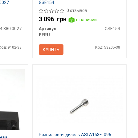
0027
GSE154
0 отзывов
3 096
грн
в наличии
4 880 0027
Артикул:
GSE154
BERU
Код: 9102-38
Код: 53205-38
КУПИТЬ
Розпилювач дизель ASLA153FL096
рева