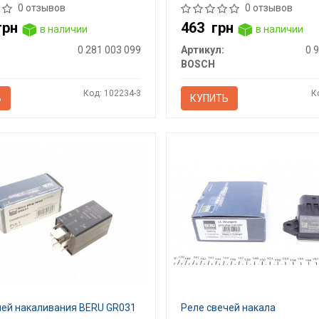
0 отзывов
0 отзывов
грн
463
грн
в наличии
в наличии
0 281 003 099
Артикул:
0 
BOSCH
Код: 102234-3
К
Ь
КУПИТЬ
чей накаливания BERU GR031
Реле свечей накала