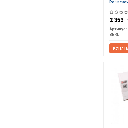
Реле све
2 353
Артикул:
BERU
КУПИТ