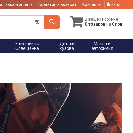
ставка и оплата
Гарантия и возврат
Контакты
Вход
В вашей корзине
0 товаров
на
0 грн
Электрика и
Детали
Масла и
Освещение
кузова
автохимия