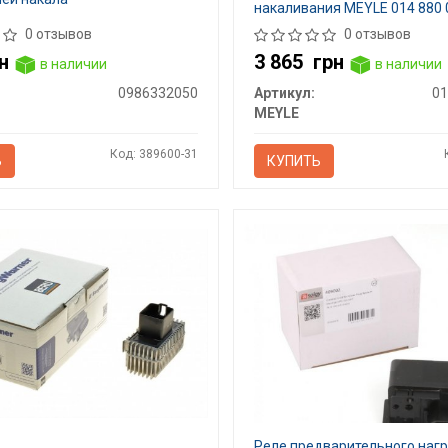
накаливания MEYLE 014 880 
0 отзывов
0 отзывов
н
3 865
грн
в наличии
в наличии
0986332050
Артикул:
01
MEYLE
Код: 389600-31
Ь
КУПИТЬ
Реле предварительного наг