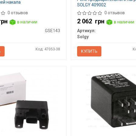
чей накала
SOLGY 409002
0 отзывов
0 отзывов
грн
2 062
грн
в наличии
в наличии
GSE143
Артикул:
Solgy
Код: 47053-38
К
Ь
КУПИТЬ