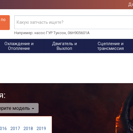
До
 по
Например: насос ГУР Туксон, 06H905601A
Охлаждение и
Двигатель и
Сцепление и
Отопление
Выхлоп
трансмиссия
я:
ерите модель
016
2017
2018
2019