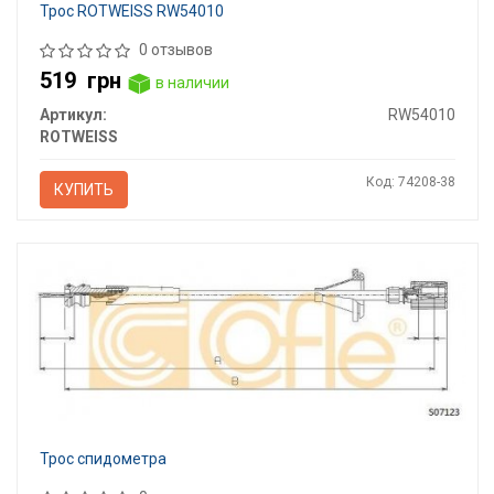
Трос ROTWEISS RW54010
0 отзывов
519
грн
в наличии
Артикул:
RW54010
ROTWEISS
Код: 74208-38
КУПИТЬ
Трос спидометра