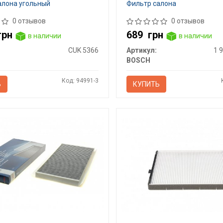
алона угольный
Фильтр салона
0 отзывов
0 отзывов
грн
689
грн
в наличии
в наличии
CUK 5366
Артикул:
1 
BOSCH
Код: 94991-3
Ь
КУПИТЬ