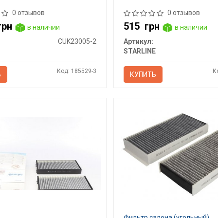
0 отзывов
0 отзывов
грн
515
грн
в наличии
в наличии
CUK23005-2
Артикул:
STARLINE
Код: 185529-3
К
Ь
КУПИТЬ
Фильтр салона (угольный)