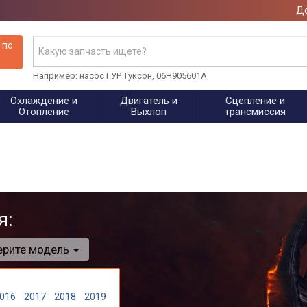
До
 по
Например: насос ГУР Туксон, 06H905601A
Охлаждение и
Двигатель и
Сцепление и
Отопление
Выхлоп
трансмиссия
я:
ерите модель
016
2017
2018
2019