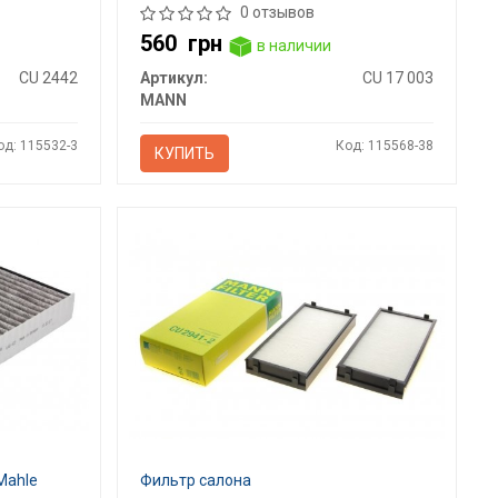
0 отзывов
560
грн
в наличии
CU 2442
Артикул:
CU 17 003
MANN
од: 115532-3
Код: 115568-38
КУПИТЬ
Mahle
Фильтр салона