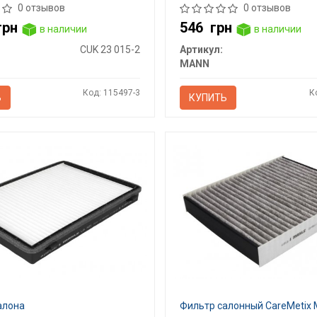
0 отзывов
0 отзывов
грн
546
грн
в наличии
в наличии
CUK 23 015-2
Артикул:
MANN
Код: 115497-3
К
Ь
КУПИТЬ
алона
Фильтр салонный CareMetix 