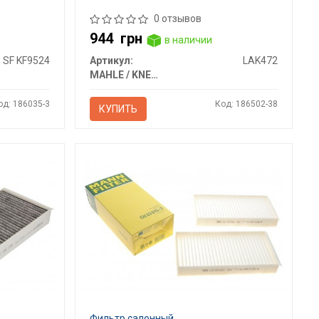
0 отзывов
944
грн
в наличии
SF KF9524
Артикул:
LAK472
MAHLE / KNECHT
од: 186035-3
Код: 186502-38
КУПИТЬ
Фильтр салонный