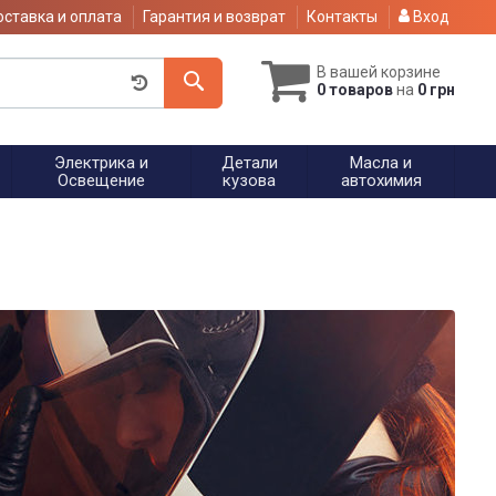
ставка и оплата
Гарантия и возврат
Контакты
Вход
В вашей корзине
0 товаров
на
0 грн
Электрика и
Детали
Масла и
Освещение
кузова
автохимия