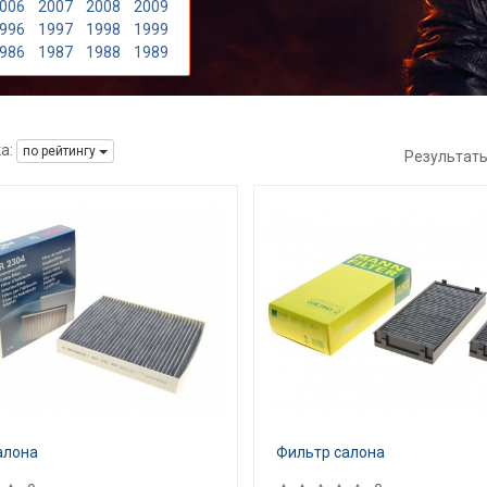
006
2007
2008
2009
996
1997
1998
1999
986
1987
1988
1989
а:
по рейтингу
Результат
алона
Фильтр салона