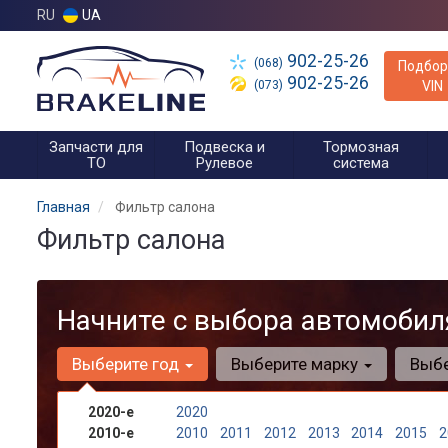
RU
UA
902-25-26
(068)
Подбор
902-25-26
(073)
VIN
Запчасти для
Подвеска и
Тормозная
ТО
Рулевое
система
Главная
Фильтр салона
Фильтр салона
Начните с выбора автомобил
Выберите год
Выберите марку
Выб
2020-е
2020
2010-е
2010
2011
2012
2013
2014
2015
2