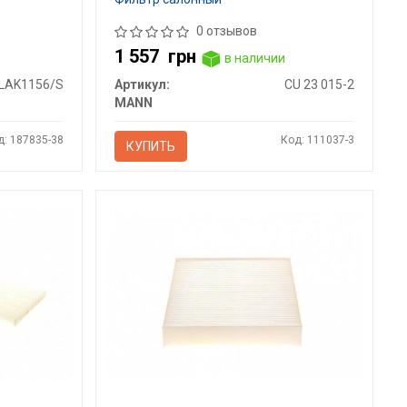
0 отзывов
1 557
грн
в наличии
LAK1156/S
Артикул:
CU 23 015-2
MANN
д: 187835-38
Код: 111037-3
КУПИТЬ