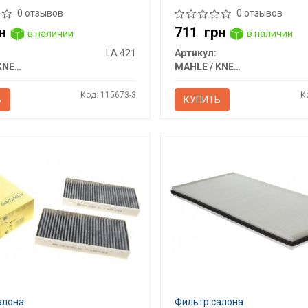
0 отзывов
0 отзывов
н
711
грн
в наличии
в наличии
LA 421
Артикул:
MAHLE / KNECHT
MAHLE / KNECHT
Код: 115673-3
К
Ь
КУПИТЬ
алона
Фильтр салона