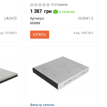
0 отзывов
1 387
грн
в наличии
LAO472
Артикул:
CU2941-2
MANN
од: 131900-3
Код: 184728-3
КУПИТЬ
Фильтр салона