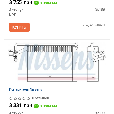
3 755
грн
в наличии
Артикул:
36158
NRF
Код: 635689-38
КУПИТЬ
Испаритель Nissens
0 отзывов
3 331
грн
в наличии
Артикул:
92177