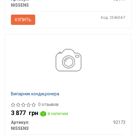
NISSENS
Код: 254604-7
КУПИТЬ
Випарник кондицiонера
0 отзывов
3 877
грн
в наличии
Артикул:
92173
NISSENS