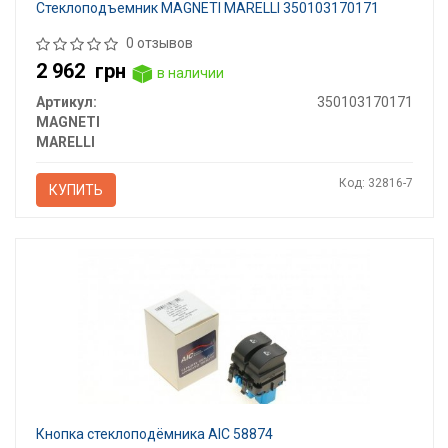
Стеклоподъемник MAGNETI MARELLI 350103170171
0 отзывов
2 962
грн
в наличии
Артикул:
350103170171
MAGNETI
MARELLI
Код: 32816-7
КУПИТЬ
Кнопка стеклоподёмника AIC 58874