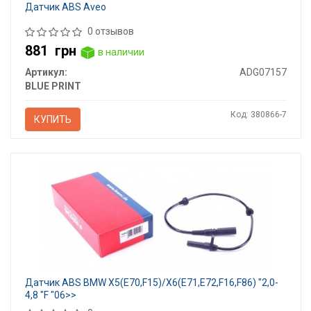
Датчик ABS Aveo
0 отзывов
881
грн
в наличии
Артикул:
ADG07157
BLUE PRINT
Код: 380866-7
КУПИТЬ
Датчик ABS BMW X5(E70,F15)/X6(E71,E72,F16,F86) "2,0-
4,8 "F "06>>