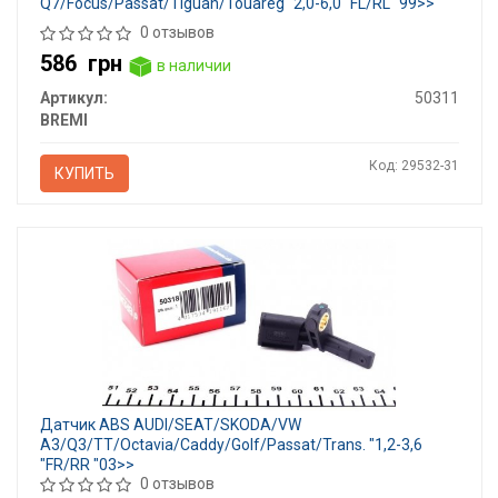
Q7/Focus/Passat/Tiguan/Touareg "2,0-6,0 "FL/RL "99>>
0 отзывов
586
грн
в наличии
Артикул:
50311
BREMI
Код: 29532-31
КУПИТЬ
Датчик ABS AUDI/SEAT/SKODA/VW
A3/Q3/TT/Octavia/Caddy/Golf/Passat/Trans. "1,2-3,6
"FR/RR "03>>
0 отзывов