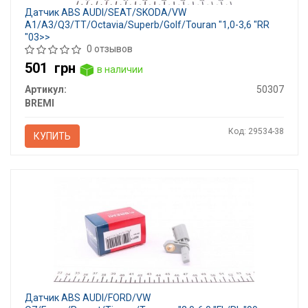
Датчик ABS AUDI/SEAT/SKODA/VW
A1/A3/Q3/TT/Octavia/Superb/Golf/Touran "1,0-3,6 "RR
"03>>
0 отзывов
501
грн
в наличии
Артикул:
50307
BREMI
Код: 29534-38
КУПИТЬ
Датчик ABS AUDI/FORD/VW