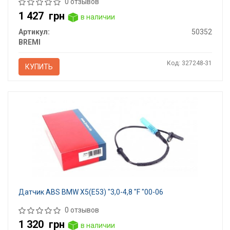
0 отзывов
1 427
грн
в наличии
Артикул:
50352
BREMI
Код: 327248-31
КУПИТЬ
Датчик ABS BMW X5(E53) "3,0-4,8 "F "00-06
0 отзывов
1 320
грн
в наличии