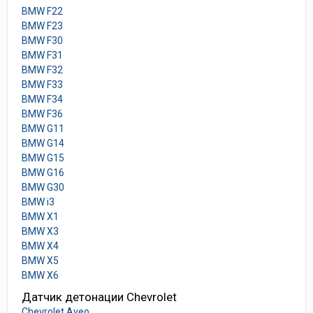
BMW F22
BMW F23
BMW F30
BMW F31
BMW F32
BMW F33
BMW F34
BMW F36
BMW G11
BMW G14
BMW G15
BMW G16
BMW G30
BMW i3
BMW X1
BMW X3
BMW X4
BMW X5
BMW X6
Датчик детонации Chevrolet
Chevrolet Aveo