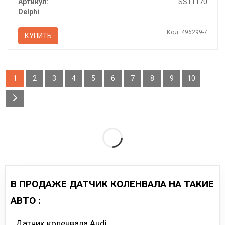
Артикул:
SS11170
Delphi
Код: 496299-7
КУПИТЬ
1
2
3
4
5
6
7
8
9
10
В ПРОДАЖЕ ДАТЧИК КОЛЕНВАЛА НА ТАКИЕ
АВТО :
Датчик коленвала Audi