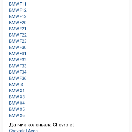
BMW F11
BMW F12
BMW F13
BMW F20
BMW F21
BMW F22
BMW F23
BMW F30
BMW F31
BMW F32
BMW F33
BMW F34
BMW F36
BMW i3
BMW X1
BMW X3
BMW X4
BMW X5
BMW X6
Датчик коленвала Chevrolet
Chevrolet Aveo