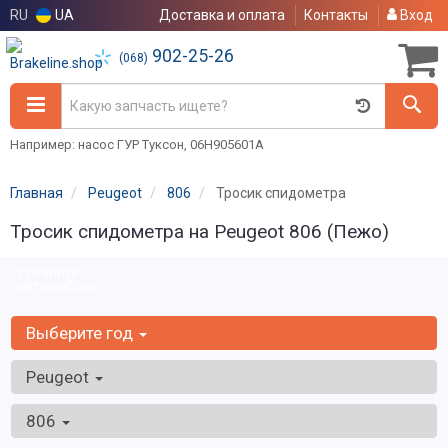
RU
UA
Доставка и оплата
Контакты
Вход
902-25-26
(068)
Например: насос ГУР Туксон, 06H905601A
Главная
Peugeot
806
Тросик спидометра
Тросик спидометра на Peugeot 806 (Пежо)
Уточните
автомобиль:
Выберите год
Peugeot
806