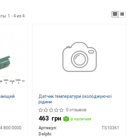
аты:
1 - 4 из 4
ждающей
Датчик температури охолоджуючої
рідини
0 отзывов
463
грн
в наличии
4 800 0000
Артикул:
TS10361
Delphi