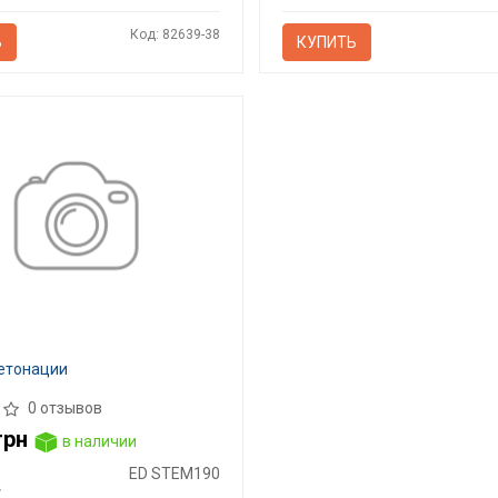
Код: 82639-38
Ь
КУПИТЬ
етонации
0 отзывов
грн
в наличии
ED STEM190
E