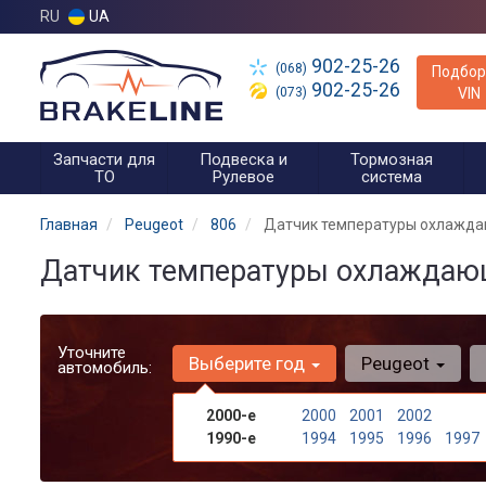
RU
UA
902-25-26
(068)
Подбор
902-25-26
(073)
VIN
Запчасти для
Подвеска и
Тормозная
ТО
Рулевое
система
Главная
Peugeot
806
Датчик температуры охлажд
Датчик температуры охлаждающ
Уточните
Выберите год
Peugeot
автомобиль:
2000-е
2000
2001
2002
1990-е
1994
1995
1996
1997