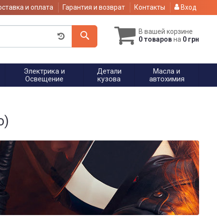
ставка и оплата
Гарантия и возврат
Контакты
Вход
В вашей корзине
0 товаров
на
0 грн
Электрика и
Детали
Масла и
Освещение
кузова
автохимия
о)