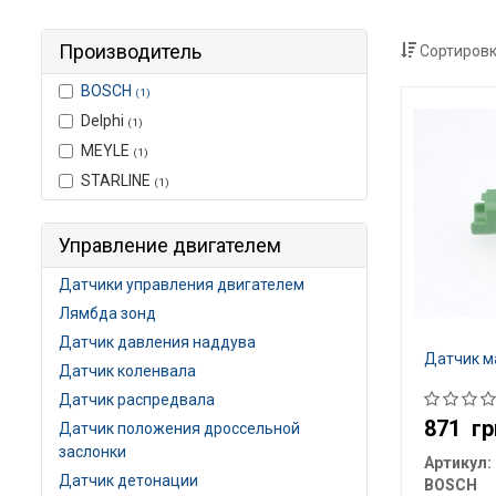
Производитель
Сортировк
BOSCH
(1)
Delphi
(1)
MEYLE
(1)
STARLINE
(1)
Управление двигателем
Датчики управления двигателем
Лямбда зонд
Датчик давления наддува
Датчик м
Датчик коленвала
Датчик распредвала
871
гр
Датчик положения дроссельной
заслонки
Артикул:
Датчик детонации
BOSCH