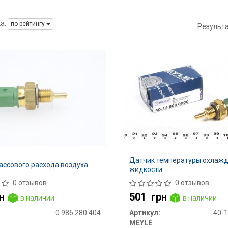
а:
по рейтингу
Результ
Датчик температуры охла
ассового расхода воздуха
жидкости
0 отзывов
0 отзывов
н
501
грн
в наличии
в наличии
0 986 280 404
Артикул:
40-1
MEYLE