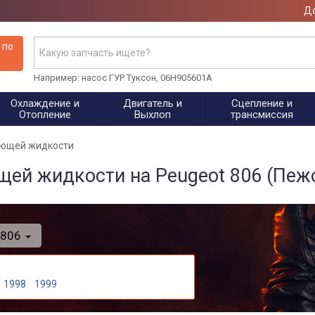
До
 по
Например: насос ГУР Туксон, 06H905601A
Охлаждение и
Двигатель и
Сцепление и
Отопление
Выхлоп
трансмиссия
ающей жидкости
ей жидкости на Peugeot 806 (Пеж
806
1998
1999