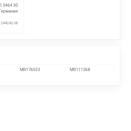
1 0464 30
Германия
 244242-38
MR176553
MR111368