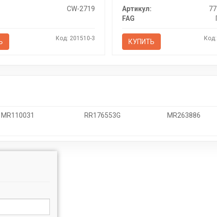
CW-2719
Артикул:
77
FAG
Код: 201510-3
Код:
Ь
КУПИТЬ
MR110031
RR176553G
MR263886