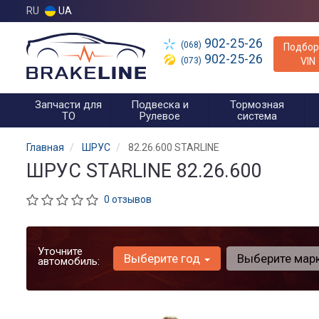
RU
UA
902-25-26
(068)
Подбор
902-25-26
(073)
VIN
Запчасти для
Подвеска и
Тормозная
ТО
Рулевое
система
Главная
ШРУС
82.26.600 STARLINE
ШРУС STARLINE 82.26.600
0 отзывов
Уточните
Выберите год
Выберите мар
автомобиль: