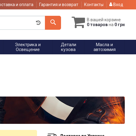
ставка и оплата
Гарантия и возврат
Контакты
Вход
В вашей корзине
0 товаров
на
0 грн
Электрика и
Детали
Масла и
Освещение
кузова
автохимия