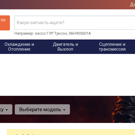
До
 по
Например: насос ГУР Туксон, 06H905601A
Охлаждение и
Двигатель и
Сцепление и
Отопление
Выхлоп
трансмиссия
ку
Выберите модель