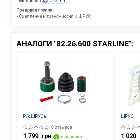
-
Mitsubishi:
Carisma
Товарная группа:
- Сцепление и трансмиссия
ШРУС
АНАЛОГИ "82.26.600 STARLINE":
Р/к ШРУСа
ШРУС
0 отзывов
1 799
грн
1 020
в наличии