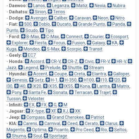
-
Daewoo:
Lanos
,
Leganza
,
Matiz
,
Nexia
,
Nubira
-
Daihatsu:
Sirion
,
Terios
-
Dodge:
Avenger
,
Caliber
,
Caravan
,
Neon
,
Nitro
-
Fiat:
500
,
Doblo
,
Ducato
,
Grande Punto
,
Panda
,
Punto
,
Scudo
,
Tipo
-
Ford:
B-Max
,
C-Max
,
Connect
,
Courier
,
Ecosport
,
Explorer
,
Fiesta
,
Focus
,
Fusion
,
Galaxy
,
KA
,
Kuga
,
Mondeo
,
S-Max
,
Scorpio
,
Transit
-
Geely:
EC7
-
Honda:
Accord
,
CR-V
,
CR-Z
,
Civic
,
FR-V
,
HR-V
,
Jazz
,
Legend
,
Prelude
,
Shuttle
,
Stream
-
Hyundai:
Accent
,
Coupe
,
Creta
,
Elantra
,
Galloper
,
Genesis
,
Getz
,
H-1
,
H-350
,
H100
,
I10
,
I20
,
I30
,
I40
,
IX20
,
IX35
,
IX55
,
Kona
,
Lantra
,
Matrix
,
Pony
,
Santa Fe
,
Sonata
,
Terracan
,
Trajet
,
Tucson
,
Veloster
-
Infiniti:
EX
,
FX
,
G
,
M
-
Jaguar:
X-type
,
XF
,
XJ
,
XK
-
Jeep:
Compass
,
Grand Cherokee
,
Patriot
-
KIA:
Carens
,
Carnival
,
Ceed
,
Cerato
,
Clarus
,
Magentis
,
Optima
,
Picanto
,
Pro Ceed
,
Rio
,
Seltos
,
Shuma
,
Soul
,
Sportage