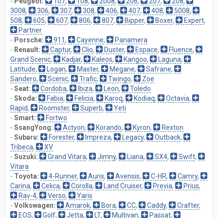
-
Peugeot:
107
,
108
,
2008
,
206
,
207
,
208
,
3008
,
306
,
307
,
308
,
406
,
407
,
408
,
5008
,
508
,
605
,
607
,
806
,
807
,
Bipper
,
Boxer
,
Expert
,
Partner
-
Porsche:
911
,
Cayenne
,
Panamera
-
Renault:
Captur
,
Clio
,
Duster
,
Espace
,
Fluence
,
Grand Scenic
,
Kadjar
,
Kaleos
,
Kangoo
,
Laguna
,
Latitude
,
Logan
,
Master
,
Megane
,
Safrane
,
Sandero
,
Scenic
,
Trafic
,
Twingo
,
Zoe
-
Seat:
Cordoba
,
Ibiza
,
Leon
,
Toledo
-
Skoda:
Fabia
,
Felicia
,
Karoq
,
Kodiaq
,
Octavia
,
Rapid
,
Roomster
,
Superb
,
Yeti
-
Smart:
Fortwo
-
SsangYong:
Actyon
,
Korando
,
Kyron
,
Rexton
-
Subaru:
Forester
,
Impreza
,
Legacy
,
Outback
,
Tribeca
,
XV
-
Suzuki:
Grand Vitara
,
Jimny
,
Liana
,
SX4
,
Swift
,
Vitara
-
Toyota:
4-Runner
,
Auris
,
Avensis
,
C-HR
,
Camry
,
Carina
,
Celica
,
Corolla
,
Land Cruiser
,
Previa
,
Prius
,
Rav-4
,
Verso
,
Yaris
-
Volkswagen:
Amarok
,
Bora
,
CC
,
Caddy
,
Crafter
,
EOS
,
Golf
,
Jetta
,
LT
,
Multivan
,
Passat
,