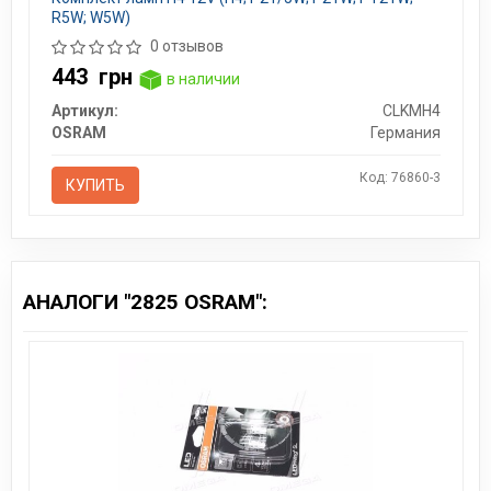
R5W; W5W)
0 отзывов
443
грн
в наличии
Артикул:
CLKMH4
OSRAM
Германия
Код: 76860-3
КУПИТЬ
АНАЛОГИ "2825 OSRAM":