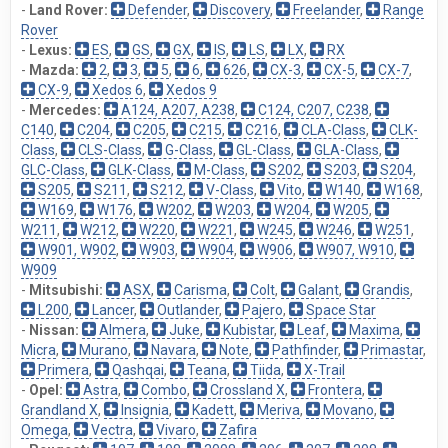
-
Land Rover:
Defender
,
Discovery
,
Freelander
,
Range
Rover
-
Lexus:
ES
,
GS
,
GX
,
IS
,
LS
,
LX
,
RX
-
Mazda:
2
,
3
,
5
,
6
,
626
,
CX-3
,
CX-5
,
CX-7
,
CX-9
,
Xedos 6
,
Xedos 9
-
Mercedes:
A124, A207, A238
,
C124, C207, C238
,
C140
,
C204
,
C205
,
C215
,
C216
,
CLA-Class
,
CLK-
Class
,
CLS-Class
,
G-Class
,
GL-Class
,
GLA-Class
,
GLC-Class
,
GLK-Class
,
M-Class
,
S202
,
S203
,
S204
,
S205
,
S211
,
S212
,
V-Class
,
Vito
,
W140
,
W168
,
W169
,
W176
,
W202
,
W203
,
W204
,
W205
,
W211
,
W212
,
W220
,
W221
,
W245
,
W246
,
W251
,
W901, W902
,
W903
,
W904
,
W906
,
W907, W910
,
W909
-
Mitsubishi:
ASX
,
Carisma
,
Colt
,
Galant
,
Grandis
,
L200
,
Lancer
,
Outlander
,
Pajero
,
Space Star
-
Nissan:
Almera
,
Juke
,
Kubistar
,
Leaf
,
Maxima
,
Micra
,
Murano
,
Navara
,
Note
,
Pathfinder
,
Primastar
,
Primera
,
Qashqai
,
Teana
,
Tiida
,
X-Trail
-
Opel:
Astra
,
Combo
,
Crossland X
,
Frontera
,
Grandland X
,
Insignia
,
Kadett
,
Meriva
,
Movano
,
Omega
,
Vectra
,
Vivaro
,
Zafira