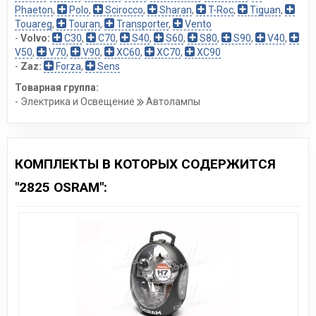
Phaeton
,
Polo
,
Scirocco
,
Sharan
,
T-Roc
,
Tiguan
,
Touareg
,
Touran
,
Transporter
,
Vento
-
Volvo:
C30
,
C70
,
S40
,
S60
,
S80
,
S90
,
V40
,
V50
,
V70
,
V90
,
XC60
,
XC70
,
XC90
-
Zaz:
Forza
,
Sens
Товарная группа:
- Электрика и Освещение
Автолампы
КОМПЛЕКТЫ В КОТОРЫХ СОДЕРЖИТСЯ
"2825 OSRAM":