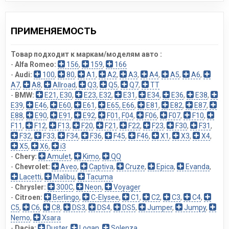
ПРИМЕНЯЕМОСТЬ
Товар подходит к маркам/моделям авто :
-
Alfa Romeo:
156
,
159
,
166
-
Audi:
100
,
80
,
A1
,
A2
,
A3
,
A4
,
A5
,
A6
,
A7
,
A8
,
Allroad
,
Q3
,
Q5
,
Q7
,
TT
-
BMW:
E21, E30
,
E23, E32
,
E31
,
E34
,
E36
,
E38
,
E39
,
E46
,
E60
,
E61
,
E65, E66
,
E81
,
E82
,
E87
,
E88
,
E90
,
E91
,
E92
,
F01, F04
,
F06
,
F07
,
F10
,
F11
,
F12
,
F13
,
F20
,
F21
,
F22
,
F23
,
F30
,
F31
,
F32
,
F33
,
F34
,
F36
,
F45
,
F46
,
X1
,
X3
,
X4
,
X5
,
X6
,
i3
-
Chery:
Amulet
,
Kimo
,
QQ
-
Chevrolet:
Aveo
,
Captiva
,
Cruze
,
Epica
,
Evanda
,
Lacetti
,
Malibu
,
Tacuma
-
Chrysler:
300C
,
Neon
,
Voyager
-
Citroen:
Berlingo
,
C-Elysee
,
C1
,
C2
,
C3
,
C4
,
C5
,
C6
,
C8
,
DS3
,
DS4
,
DS5
,
Jumper
,
Jumpy
,
Nemo
,
Xsara
-
Dacia:
Duster
,
Logan
,
Solenza