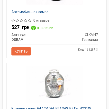
Автомобильная лампа
0 отзывов
527
грн
в наличии
Артикул:
CLKMH7
OSRAM
Германия
Код: 161287-3
КУПИТЬ
Комплект ламп H4 12V (H4; P21/5W; P21W; PY21W;