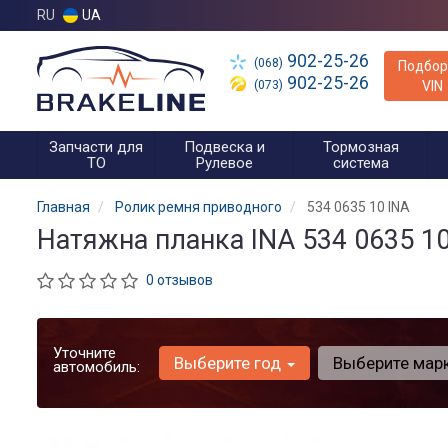
RU
UA
902-25-26
(068)
Подбор
902-25-26
(073)
VIN
Запчасти для
Подвеска и
Тормозная
ТО
Рулевое
система
Главная
Ролик ремня приводного
534 0635 10 INA
Натяжна планка INA 534 0635 1
0 отзывов
Уточните
Выберите год
Выберите мар
автомобиль: