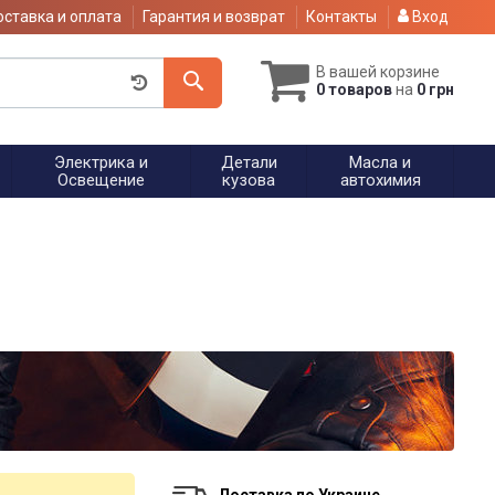
ставка и оплата
Гарантия и возврат
Контакты
Вход
В вашей корзине
0 товаров
на
0 грн
Электрика и
Детали
Масла и
Освещение
кузова
автохимия