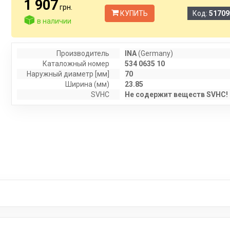
1 907
грн.
КУПИТЬ
Код:
51709
в наличии
Производитель
INA
(Germany)
Каталожный номер
534 0635 10
Наружный диаметр [мм]
70
Ширина (мм)
23.85
SVHC
Не содержит веществ SVHC!