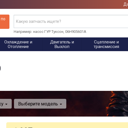
До
 по
Например: насос ГУР Туксон, 06H905601A
Охлаждение и
Двигатель и
Сцепление и
Отопление
Выхлоп
трансмиссия
0
ку
Выберите модель