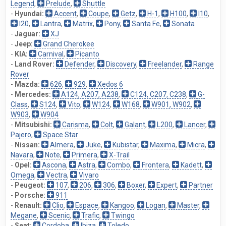
Legend
,
Prelude
,
Shuttle
-
Hyundai:
Accent
,
Coupe
,
Getz
,
H-1
,
H100
,
I10
,
I20
,
Lantra
,
Matrix
,
Pony
,
Santa Fe
,
Sonata
-
Jaguar:
XJ
-
Jeep:
Grand Cherokee
-
KIA:
Carnival
,
Picanto
-
Land Rover:
Defender
,
Discovery
,
Freelander
,
Range
Rover
-
Mazda:
626
,
929
,
Xedos 6
-
Mercedes:
A124, A207, A238
,
C124, C207, C238
,
G-
Class
,
S124
,
Vito
,
W124
,
W168
,
W901, W902
,
W903
,
W904
-
Mitsubishi:
Carisma
,
Colt
,
Galant
,
L200
,
Lancer
,
Pajero
,
Space Star
-
Nissan:
Almera
,
Juke
,
Kubistar
,
Maxima
,
Micra
,
Navara
,
Note
,
Primera
,
X-Trail
-
Opel:
Ascona
,
Astra
,
Combo
,
Frontera
,
Kadett
,
Omega
,
Vectra
,
Vivaro
-
Peugeot:
107
,
206
,
306
,
Boxer
,
Expert
,
Partner
-
Porsche:
911
-
Renault:
Clio
,
Espace
,
Kangoo
,
Logan
,
Master
,
Megane
,
Scenic
,
Trafic
,
Twingo
-
Seat:
Cordoba
,
Ibiza
,
Toledo