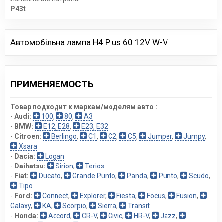
P43t
Автомобiльна лампа H4 Plus 60 12V W-V
ПРИМЕНЯЕМОСТЬ
Товар подходит к маркам/моделям авто :
-
Audi:
100
,
80
,
A3
-
BMW:
E12, E28
,
E23, E32
-
Citroen:
Berlingo
,
C1
,
C2
,
C5
,
Jumper
,
Jumpy
,
Xsara
-
Dacia:
Logan
-
Daihatsu:
Sirion
,
Terios
-
Fiat:
Ducato
,
Grande Punto
,
Panda
,
Punto
,
Scudo
,
Tipo
-
Ford:
Connect
,
Explorer
,
Fiesta
,
Focus
,
Fusion
,
Galaxy
,
KA
,
Scorpio
,
Sierra
,
Transit
-
Honda:
Accord
,
CR-V
,
Civic
,
HR-V
,
Jazz
,