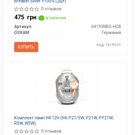
Breaker Silver +100% (2шт)
0 отзывов
475
грн
в наличии
Артикул:
64193NBS-HCB
OSRAM
Германия
Код: 76193-31
КУПИТЬ
Комплект ламп H4 12V (H4; P21/5W; P21W; PY21W;
R5W; W5W)
0 отзывов