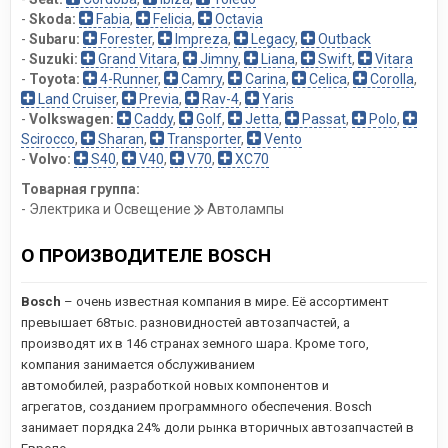
-
Skoda:
Fabia
,
Felicia
,
Octavia
-
Subaru:
Forester
,
Impreza
,
Legacy
,
Outback
-
Suzuki:
Grand Vitara
,
Jimny
,
Liana
,
Swift
,
Vitara
-
Toyota:
4-Runner
,
Camry
,
Carina
,
Celica
,
Corolla
,
Land Cruiser
,
Previa
,
Rav-4
,
Yaris
-
Volkswagen:
Caddy
,
Golf
,
Jetta
,
Passat
,
Polo
,
Scirocco
,
Sharan
,
Transporter
,
Vento
-
Volvo:
S40
,
V40
,
V70
,
XC70
Товарная группа:
- Электрика и Освещение
Автолампы
О ПРОИЗВОДИТЕЛЕ BOSCH
Bosch
– очень известная компания в мире. Её ассортимент
превышает 68тыс. разновидностей автозапчастей, а
производят их в 146 странах земного шара. Кроме того,
компания занимается обслуживанием
автомобилей,
разработкой новых компонентов и
агрегатов,
созданием программного обеспечения. Bosch
занимает порядка 24% доли рынка вторичных автозапчастей в