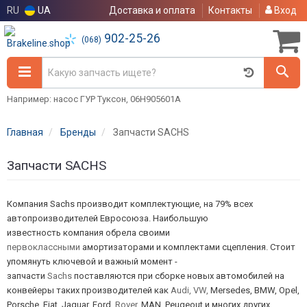
RU
UA
Доставка и оплата
Контакты
Вход
902-25-26
(068)
Например: насос ГУР Туксон, 06H905601A
Главная
Бренды
Запчасти SACHS
Запчасти SACHS
Компания Sachs производит комплектующие, на 79% всех
автопроизводителей Евросоюза. Наибольшую
известность компания обрела своими
первоклассными
амортизаторами и комплектами сцепления. Стоит
упомянуть ключевой и важный момент -
запчасти
Sachs
поставляются при сборке новых автомобилей на
конвейеры таких производителей как
Audi, VW,
Mersedes, BMW, Opel,
Porsche, Fiat, Jaguar, Ford,
Rover,
MAN, Peugeout и многих других,