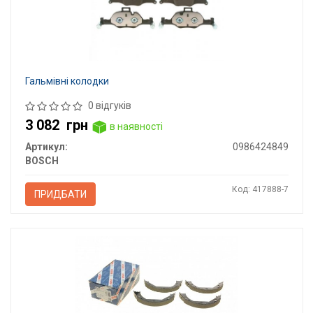
Гальмівні колодки
0 відгуків
3 082
грн
в наявності
Артикул:
0986424849
BOSCH
Код: 417888-7
ПРИДБАТИ