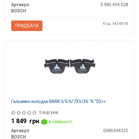
Артикул:
0 986 494 028
BOSCH
Код: 44248-38
ПРИДБАТИ
Гальмівні колодки BMW 3/5/6/7X5/X6 "R "02>>
0 відгуків
1 849
грн
в наявності
Артикул:
0986494325
BOSCH