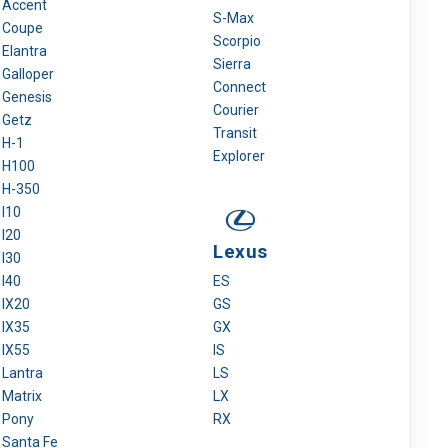
Accent
S-Max
Coupe
Scorpio
Elantra
Sierra
Galloper
Connect
Genesis
Courier
Getz
Transit
H-1
Explorer
H100
H-350
I10
I20
Lexus
I30
I40
ES
IX20
GS
IX35
GX
IX55
IS
Lantra
LS
Matrix
LX
Pony
RX
Santa Fe