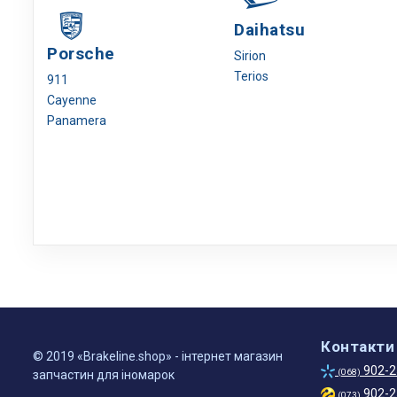
Daihatsu
Porsche
Sirion
Terios
911
Cayenne
Panamera
Контакти
© 2019 «Brakeline.shop» - інтернет магазин
902-2
(068)
запчастин для іномарок
902-2
(073)