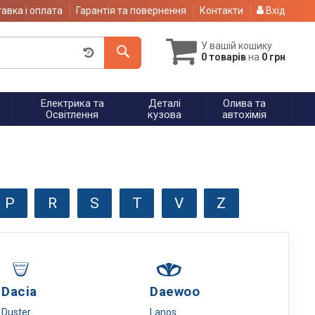
авка і оплата
Гарантія та повернення
Контакти
Вхід
У вашій кошику
0 товарів
на
0 грн
Електрика та
Деталі
Олива та
Освітлення
кузова
автохімія
P
R
S
T
V
Z
Dacia
Daewoo
Duster
Lanos