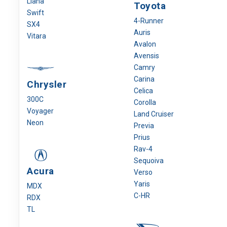
Liana
Toyota
Swift
4-Runner
SX4
Auris
Vitara
Avalon
Avensis
Camry
Carina
Chrysler
Celica
300C
Corolla
Voyager
Land Cruiser
Neon
Previa
Prius
Rav-4
Sequoiva
Acura
Verso
Yaris
MDX
C-HR
RDX
TL