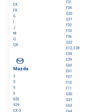
F31
EX
F34
FX
G20
G
G21
I
F32
J
F33
M
F36
Q
G22
QX
E12, E28
E34
E39
E60
Mazda
E61
2
F07
3
F10
5
F11
6
G30
626
G31
929
E63
CX-3
E64