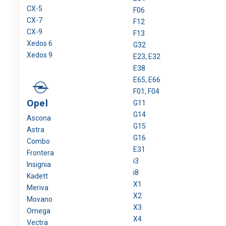
CX-5
F06
CX-7
F12
CX-9
F13
Xedos 6
G32
Xedos 9
E23, E32
E38
E65, E66
F01, F04
Opel
G11
G14
Ascona
G15
Astra
G16
Combo
E31
Frontera
i3
Insignia
i8
Kadett
X1
Meriva
X2
Movano
X3
Omega
X4
Vectra