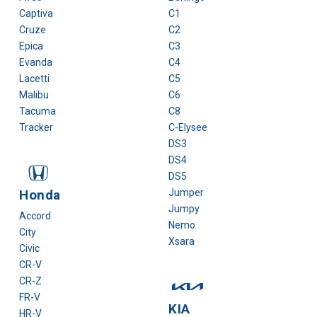
Captiva
C1
Cruze
C2
Epica
C3
Evanda
C4
Lacetti
C5
Malibu
C6
Tacuma
C8
Tracker
C-Elysee
DS3
DS4
DS5
Honda
Jumper
Jumpy
Accord
Nemo
City
Xsara
Civic
CR-V
CR-Z
FR-V
KIA
HR-V