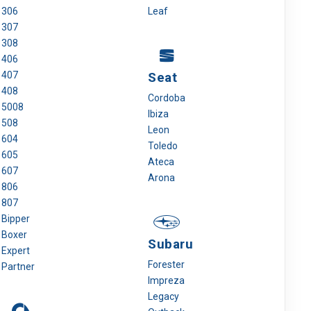
306
Leaf
307
308
406
407
Seat
408
Cordoba
5008
Ibiza
508
Leon
604
Toledo
605
Ateca
607
Arona
806
807
Bipper
Boxer
Subaru
Expert
Forester
Partner
Impreza
Legacy