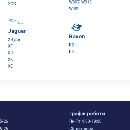
W907, W910
Nitro
W909
Jaguar
Ravon
X-type
R2
XF
R4
XJ
XK
XE
Графік роботи
5-26
Пн-Пт: 9:00-18:00
Сб: вихідний
5-26