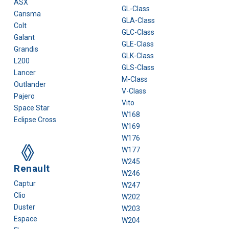
ASX
GL-Class
Carisma
GLA-Class
Colt
GLC-Class
Galant
GLE-Class
Grandis
GLK-Class
L200
GLS-Class
Lancer
M-Class
Outlander
V-Class
Pajero
Vito
Space Star
W168
Eclipse Cross
W169
W176
W177
W245
Renault
W246
Captur
W247
Clio
W202
Duster
W203
Espace
W204