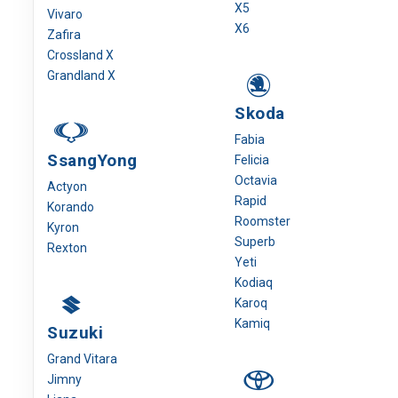
X5
Vivaro
X6
Zafira
Crossland X
Grandland X
Skoda
Fabia
SsangYong
Felicia
Octavia
Actyon
Rapid
Korando
Roomster
Kyron
Superb
Rexton
Yeti
Kodiaq
Karoq
Kamiq
Suzuki
Grand Vitara
Jimny