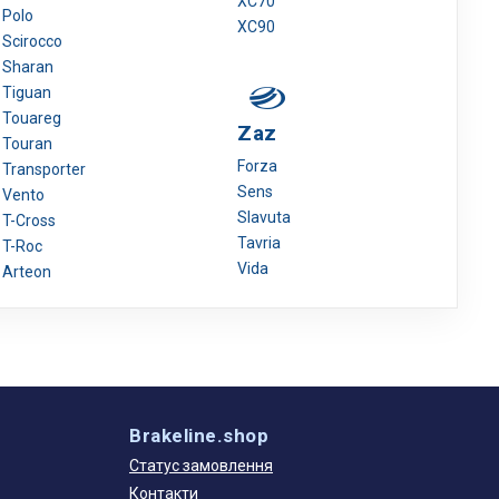
XC70
Polo
XC90
Scirocco
Sharan
Tiguan
Touareg
Zaz
Touran
Forza
Transporter
Sens
Vento
Slavuta
T-Cross
Tavria
T-Roc
Vida
Arteon
Brakeline.shop
Статус замовлення
Контакти