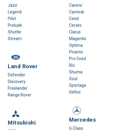
Jazz
Carens
Legend
Carnival
Pilot
Ceed
Prelude
Cerato
Shuttle
Clarus
Stream
Magentis
Optima
Picanto
Pro Ceed
Land Rover
Rio
Shuma
Defender
Soul
Discovery
Sportage
Freelander
Seltos
Range Rover
Mercedes
Mitsubishi
G-Class