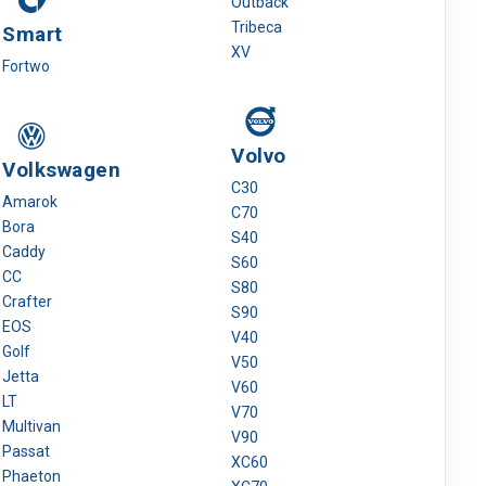
Outback
Tribeca
Smart
XV
Fortwo
Volvo
Volkswagen
C30
Amarok
C70
Bora
S40
Caddy
S60
CC
S80
Crafter
S90
EOS
V40
Golf
V50
Jetta
V60
LT
V70
Multivan
V90
Passat
XC60
Phaeton