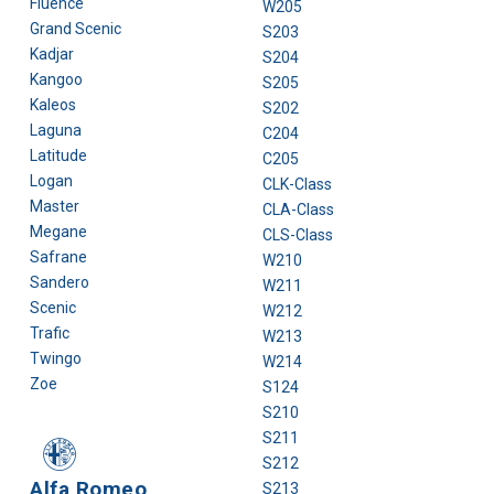
Fluence
W205
Grand Scenic
S203
Kadjar
S204
Kangoo
S205
Kaleos
S202
Laguna
C204
Latitude
C205
Logan
CLK-Class
Master
CLA-Class
Megane
CLS-Class
Safrane
W210
Sandero
W211
Scenic
W212
Trafic
W213
Twingo
W214
Zoe
S124
S210
S211
S212
Alfa Romeo
S213