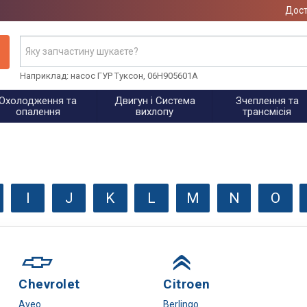
Дост
Наприклад: насос ГУР Туксон, 06H905601A
Охолодження та
Двигун і Система
Зчеплення та
опалення
вихлопу
трансмісія
I
J
K
L
M
N
O
Chevrolet
Citroen
Aveo
Berlingo