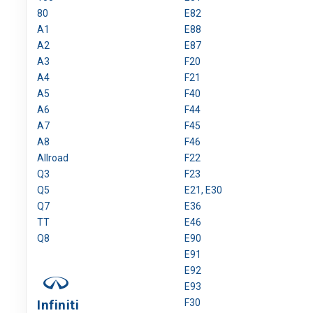
80
E82
A1
E88
A2
E87
A3
F20
A4
F21
A5
F40
A6
F44
A7
F45
A8
F46
Allroad
F22
Q3
F23
Q5
E21, E30
Q7
E36
TT
E46
Q8
E90
E91
E92
E93
Infiniti
F30