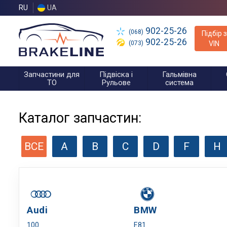
RU
UA
902-25-26
(068)
Підбір з
902-25-26
(073)
VIN
Запчастини для
Підвіска і
Гальмівна
ТО
Рульове
система
Каталог запчастин:
ВСЕ
A
B
C
D
F
H
Audi
BMW
100
E81