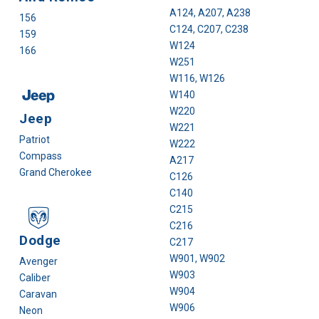
A124, A207, A238
156
C124, C207, C238
159
W124
166
W251
W116, W126
W140
W220
Jeep
W221
Patriot
W222
Compass
A217
Grand Cherokee
C126
C140
C215
C216
Dodge
C217
W901, W902
Avenger
W903
Caliber
W904
Caravan
W906
Neon