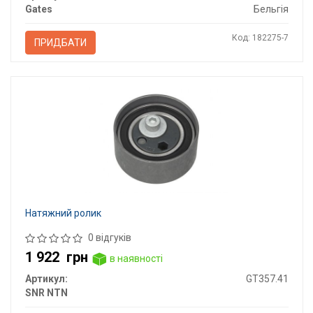
Gates
Бельгія
Код: 182275-7
ПРИДБАТИ
Натяжний ролик
0 відгуків
1 922
грн
в наявності
Артикул:
GT357.41
SNR NTN