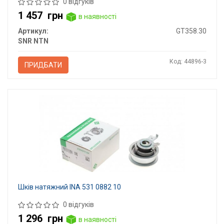
0 відгуків
1 457
грн
в наявності
Артикул:
GT358.30
SNR NTN
Код: 44896-3
ПРИДБАТИ
Шків натяжний INA 531 0882 10
0 відгуків
1 296
грн
в наявності