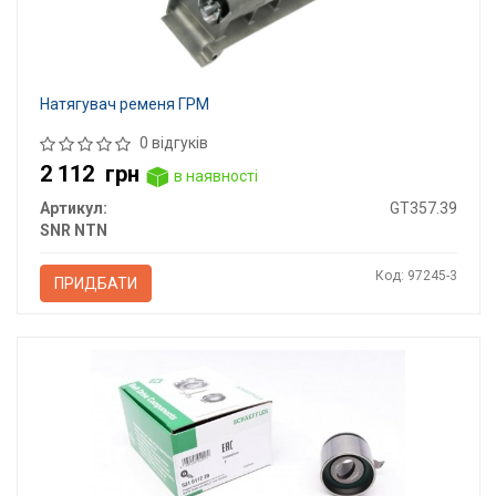
Натягувач ременя ГРМ
0 відгуків
2 112
грн
в наявності
Артикул:
GT357.39
SNR NTN
Код: 97245-3
ПРИДБАТИ