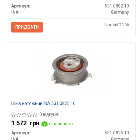
Артикул:
531 0882 10
INA
Germany
Код: 66073-38
ПРИДБАТИ
Шків натяжний INA 531 0825 10
0 відгуків
1 572
грн
в наявності
Артикул:
531 0825 10
INA
Germany