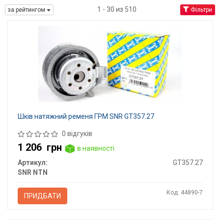
1 - 30 из 510
за рейтингом
Фільтри
Шків натяжний ременя ГРМ SNR GT357.27
0 відгуків
1 206
грн
в наявності
Артикул:
GT357.27
SNR NTN
Код: 44890-7
ПРИДБАТИ