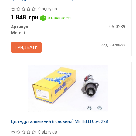
0 відгуків
1 848
грн
в наявності
Артикул:
05-0239
Metelli
Код: 24288-38
ПРИДБАТИ
Циліндр гальмівний (головний) METELLI 05-0228
0 відгуків