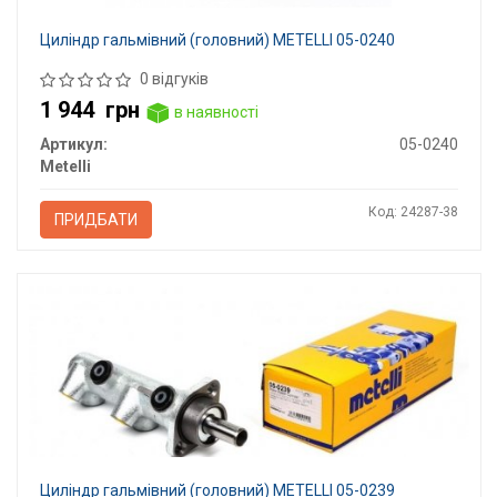
Циліндр гальмівний (головний) METELLI 05-0240
0 відгуків
1 944
грн
в наявності
Артикул:
05-0240
Metelli
Код: 24287-38
ПРИДБАТИ
Циліндр гальмівний (головний) METELLI 05-0239