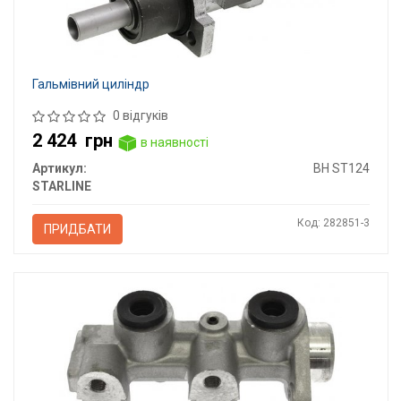
Гальмівний циліндр
0 відгуків
2 424
грн
в наявності
Артикул:
BH ST124
STARLINE
Код: 282851-3
ПРИДБАТИ