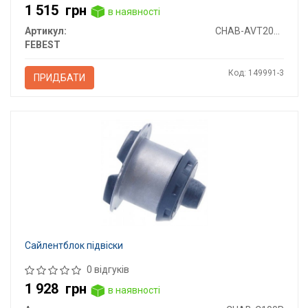
1 515
грн
в наявності
Артикул:
CHAB-AVT200R-KIT
FEBEST
Код: 149991-3
ПРИДБАТИ
Сайлентблок підвіски
0 відгуків
1 928
грн
в наявності