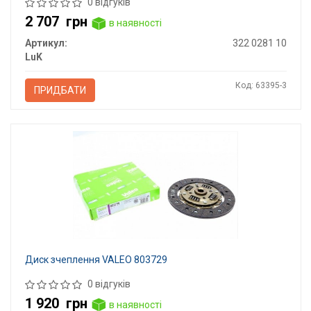
0 відгуків
2 707
грн
в наявності
Артикул:
322 0281 10
LuK
Код: 63395-3
ПРИДБАТИ
Диск зчеплення VALEO 803729
0 відгуків
1 920
грн
в наявності