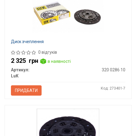
Диск зчеплення
0 відгуків
2 325
грн
в наявності
Артикул:
320 0286 10
LuK
Код: 273401-7
ПРИДБАТИ