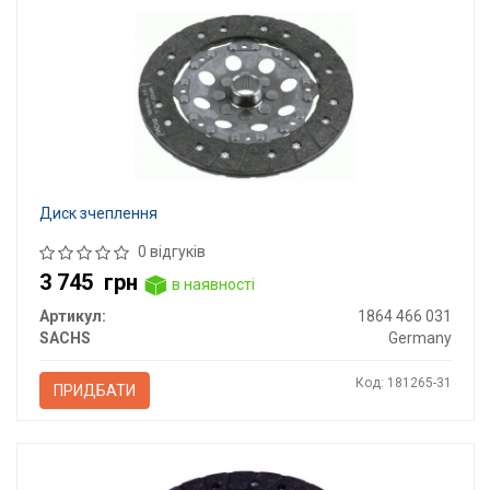
Диск зчеплення
0 відгуків
3 745
грн
в наявності
Артикул:
1864 466 031
SACHS
Germany
Код: 181265-31
ПРИДБАТИ