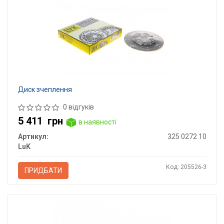
Диск зчеплення
0 відгуків
5 411
грн
в наявності
Артикул:
325 0272 10
LuK
Код: 205526-3
ПРИДБАТИ