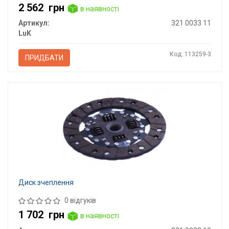
2 562
грн
в наявності
Артикул:
321 0033 11
LuK
Код: 113259-3
ПРИДБАТИ
Диск зчеплення
0 відгуків
1 702
грн
в наявності