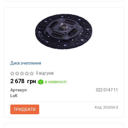
Диск зчеплення
0 відгуків
2 678
грн
в наявності
Артикул:
322 0147 11
LuK
Код: 202656-3
ПРИДБАТИ