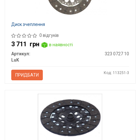
Диск зчеплення
0 відгуків
3 711
грн
в наявності
Артикул:
323 0727 10
LuK
Код: 113251-3
ПРИДБАТИ