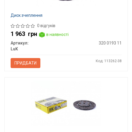
Диск зчеплення
0 відгуків
1 963
грн
в наявності
Артикул:
320 0193 11
LuK
Код: 113262-38
ПРИДБАТИ