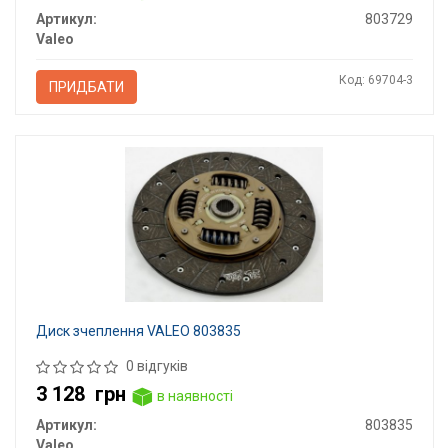
Артикул:
803729
Valeo
Код: 69704-3
ПРИДБАТИ
Диск зчеплення VALEO 803835
0 відгуків
3 128
грн
в наявності
Артикул:
803835
Valeo