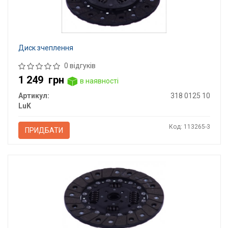
Диск зчеплення
0 відгуків
1 249
грн
в наявності
Артикул:
318 0125 10
LuK
Код: 113265-3
ПРИДБАТИ