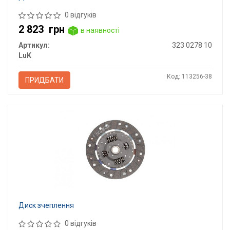
0 відгуків
2 823
грн
в наявності
Артикул:
323 0278 10
LuK
Код: 113256-38
ПРИДБАТИ
Диск зчеплення
0 відгуків