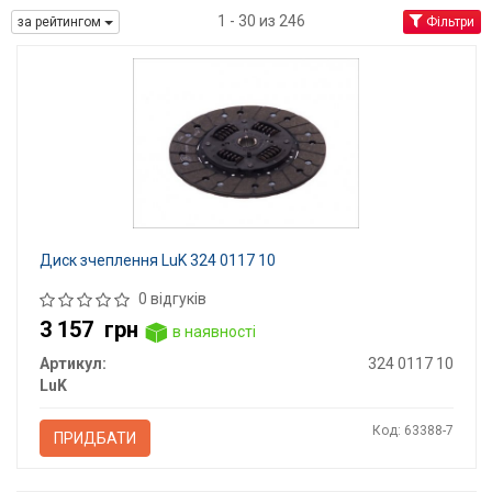
1 - 30 из 246
за рейтингом
Фільтри
Диск зчеплення LuK 324 0117 10
0 відгуків
3 157
грн
в наявності
Артикул:
324 0117 10
LuK
Код: 63388-7
ПРИДБАТИ