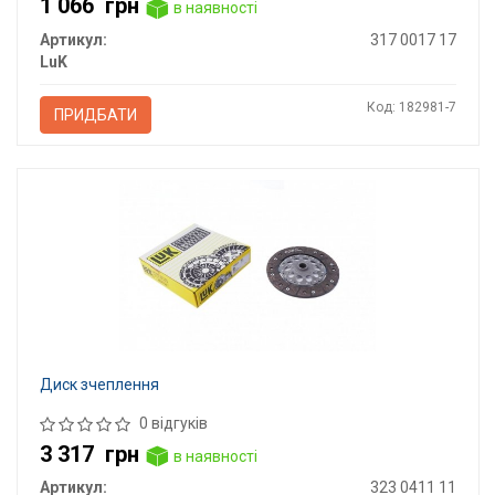
1 066
грн
в наявності
Артикул:
317 0017 17
LuK
Код: 182981-7
ПРИДБАТИ
Диск зчеплення
0 відгуків
3 317
грн
в наявності
Артикул:
323 0411 11