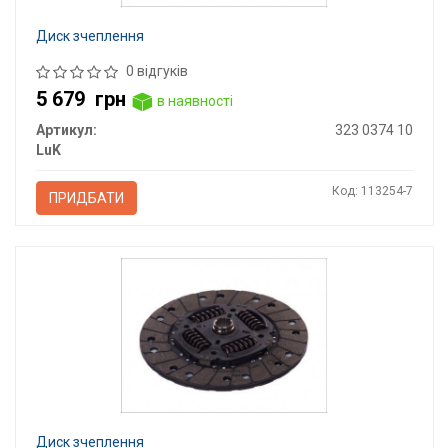
Диск зчеплення
0 відгуків
5 679
грн
в наявності
Артикул:
323 0374 10
LuK
Код: 113254-7
ПРИДБАТИ
Диск зчеплення