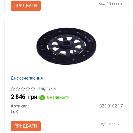
Код: 183338-3
ПРИДБАТИ
Диск зчеплення
0 відгуків
2 846
грн
в наявності
Артикул:
323 0182 17
LuK
Код: 183687-3
ПРИДБАТИ