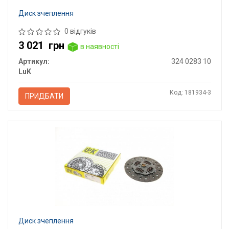
Диск зчеплення
0 відгуків
3 021
грн
в наявності
Артикул:
324 0283 10
LuK
Код: 181934-3
ПРИДБАТИ
Диск зчеплення