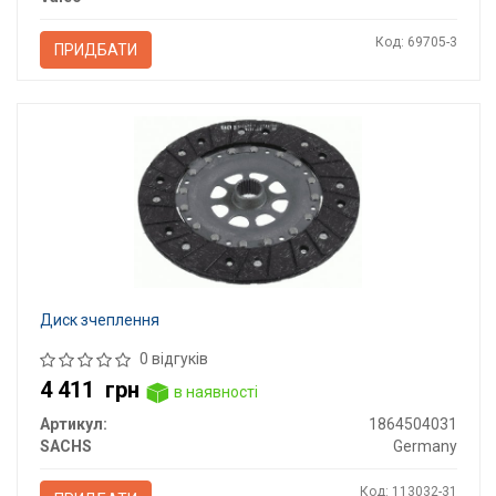
Код: 69705-3
ПРИДБАТИ
Диск зчеплення
0 відгуків
4 411
грн
в наявності
Артикул:
1864504031
SACHS
Germany
Код: 113032-31