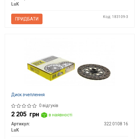
LuK
Код: 183109-3
ПРИДБАТИ
Диск зчеплення
0 відгуків
2 205
грн
в наявності
Артикул:
322 0108 16
LuK