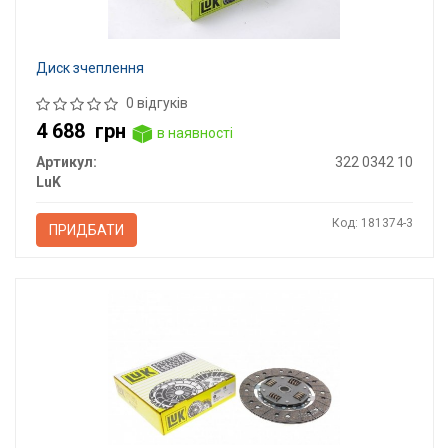
Диск зчеплення
0 відгуків
4 688
грн
в наявності
Артикул:
322 0342 10
LuK
Код: 181374-3
ПРИДБАТИ