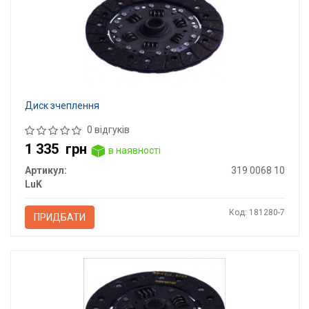
Диск зчеплення
0 відгуків
1 335
грн
в наявності
Артикул:
319 0068 10
LuK
Код: 181280-7
ПРИДБАТИ