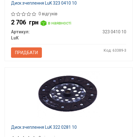
Диск зчеплення LuK 323 0410 10
0 відгуків
2 706
грн
в наявності
Артикул:
323 0410 10
LuK
Код: 63389-3
ПРИДБАТИ
Диск зчеплення LuK 322 0281 10