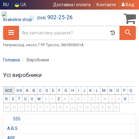
RU
UA
Доставка і оплата
Контакти
Вхід
902-25-26
(068)
Наприклад: насос ГУР Туксон, 06H905601A
Головна
Виробники
Усі виробники
ВСЕ
0-9
A
B
C
D
E
F
G
H
I
J
K
L
M
N
O
P
Q
R
S
T
U
V
W
X
Y
Z
А
Б
В
Г
Д
Е
Ж
З
И
К
Л
М
Н
О
П
Р
С
Т
У
Ф
Х
Ц
Ч
Ш
Щ
Э
Ю
Я
555
A.B.S.
ABE