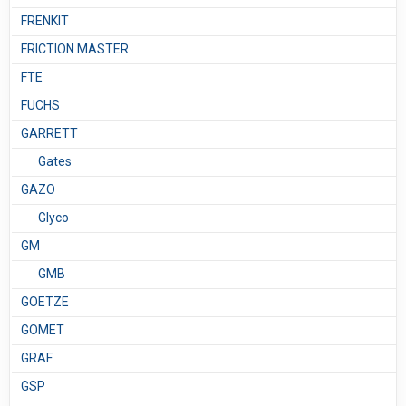
FRENKIT
FRICTION MASTER
FTE
FUCHS
GARRETT
Gates
GAZO
Glyco
GM
GMB
GOETZE
GOMET
GRAF
GSP