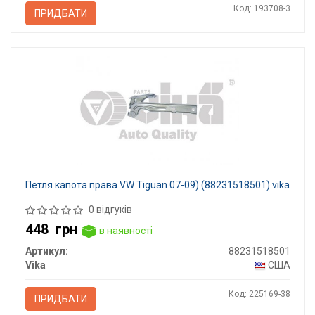
Код: 193708-3
ПРИДБАТИ
Петля капота права VW Tiguan 07-09) (88231518501) vika
0 відгуків
448
грн
в наявності
Артикул:
88231518501
Vika
США
Код: 225169-38
ПРИДБАТИ