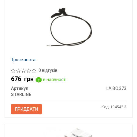
Трос капота
0 відгуків
676
грн
в наявності
Артикул:
LA BO.373
STARLINE
Код: 194542-3
ПРИДБАТИ