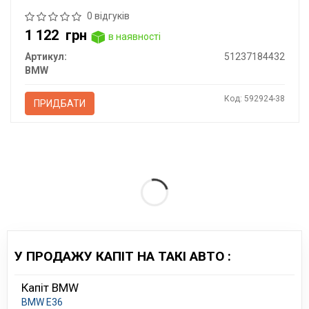
0 відгуків
1 122
грн
в наявності
Артикул:
51237184432
BMW
Код: 592924-38
ПРИДБАТИ
У ПРОДАЖУ КАПІТ НА ТАКІ АВТО :
Капіт BMW
BMW E36