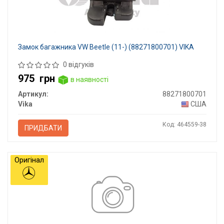
Замок багажника VW Beetle (11-) (88271800701) VIKA
0 відгуків
975
грн
в наявності
Артикул:
88271800701
Vika
США
Код: 464559-38
ПРИДБАТИ
Оригінал