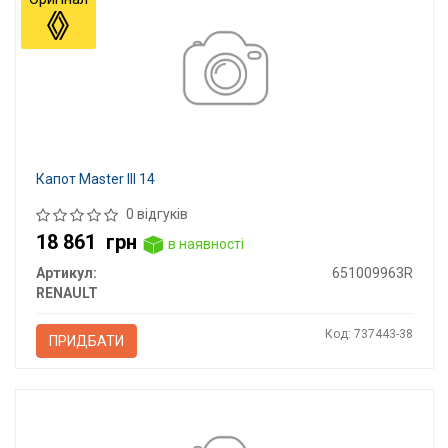
Капот Master III 14
0 відгуків
18 861
грн
в наявності
Артикул:
651009963R
RENAULT
Код: 737443-38
ПРИДБАТИ