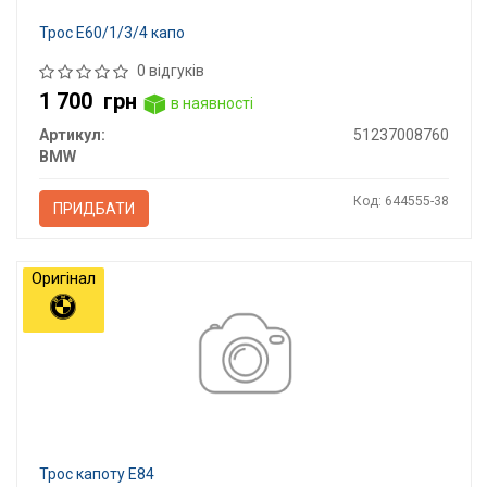
Трос E60/1/3/4 капо
0 відгуків
1 700
грн
в наявності
Артикул:
51237008760
BMW
Код: 644555-38
ПРИДБАТИ
Оригінал
Трос капоту E84