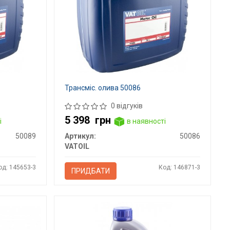
Трансміс. олива 50086
0 відгуків
5 398
грн
і
в наявності
50089
Артикул:
50086
VATOIL
од: 145653-3
Код: 146871-3
ПРИДБАТИ