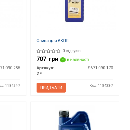
Олива для АКПП
0 відгуків
707
грн
в наявності
71.090.255
Артикул:
S671.090.170
ZF
од: 118424-7
Код: 118423-7
ПРИДБАТИ