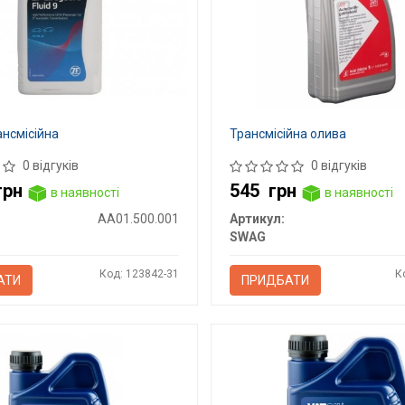
нсмісійна
Трансмісійна олива
0 відгуків
0 відгуків
грн
545
грн
в наявності
в наявності
AA01.500.001
Артикул:
SWAG
Код: 123842-31
К
АТИ
ПРИДБАТИ