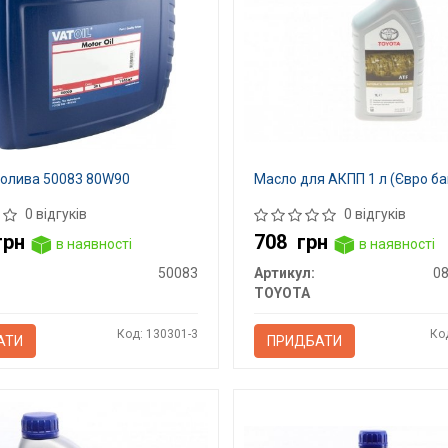
 олива 50083 80W90
Масло для АКПП 1 л (Євро ба
0 відгуків
0 відгуків
грн
708
грн
в наявності
в наявності
50083
Артикул:
0
TOYOTA
Код: 130301-3
Ко
АТИ
ПРИДБАТИ