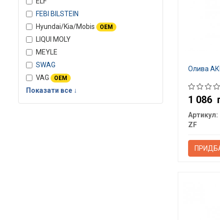
ELF
FEBI BILSTEIN
Hyundai/Kia/Mobis
OEM
LIQUI MOLY
MEYLE
SWAG
Олива АК
VAG
OEM
Показати все ↓
1 086
Артикул:
ZF
ПРИДБ