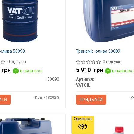
 олива 50090
Трансміс. олива 50089
0 відгуків
0 відгуків
1
грн
5 910
грн
в наявності
в наявност
50090
Артикул:
VATOIL
Код: 413292-3
К
АТИ
ПРИДБАТИ
Оригінал