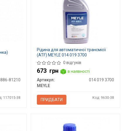
Рідина для автоматичної трансмісії
нка)
(ATF) MEYLE 014 019 3700
0 відгуків
673
грн
в наявності
8886-81210
Артикул:
014 019 3700
MEYLE
д: 117015-38
Код: 9630-38
ПРИДБАТИ