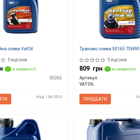
йна олива VatOil
Трансміс олива 50165 75W90
0 відгуків
0 відгуків
н
809
грн
в наявності
в наявності
50265
Артикул:
VATOIL
Код: 136135-3
К
АТИ
ПРИДБАТИ