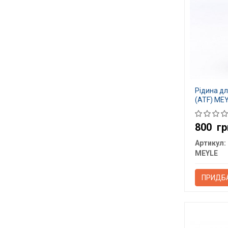
Рідина дл
(ATF) MEY
800
гр
Артикул:
MEYLE
ПРИДБ