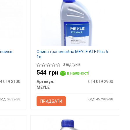
нсмісії
Олива трансмісійна MEYLE ATF Plus 6
1л
0 відгуків
544
грн
в наявності
4 019 3100
Артикул:
014 019 2900
MEYLE
Код: 9632-38
Код: 457903-38
ПРИДБАТИ