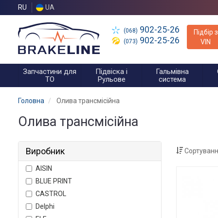
RU
UA
902-25-26
(068)
Підбір з
902-25-26
(073)
VIN
Запчастини для
Підвіска і
Гальмівна
ТО
Рульове
система
Головна
Олива трансмісійна
Олива трансмісійна
Виробник
Сортуванн
AISIN
BLUE PRINT
CASTROL
Delphi