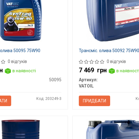
 олива 50095 75W90
Трансміс. олива 50092 75W9
0 відгуків
0 відгуків
н
7 469
грн
в наявності
в наявност
50095
Артикул:
VATOIL
Код: 203249-3
К
АТИ
ПРИДБАТИ