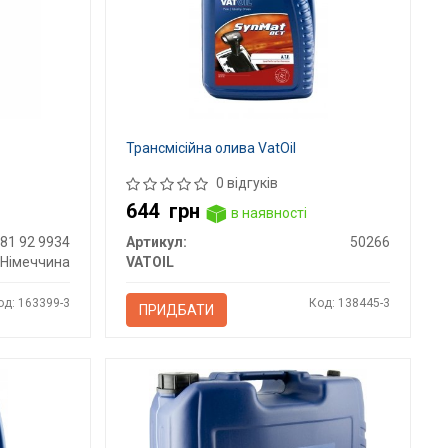
Трансмісійна олива VatOil
0 відгуків
644
грн
в наявності
81 92 9934
Артикул:
50266
Німеччина
VATOIL
од: 163399-3
Код: 138445-3
ПРИДБАТИ