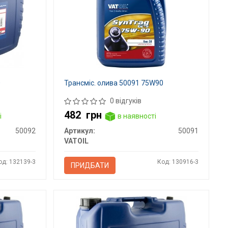
0
Трансміс. олива 50091 75W90
0 відгуків
482
грн
і
в наявності
50092
Артикул:
50091
VATOIL
од: 132139-3
Код: 130916-3
ПРИДБАТИ