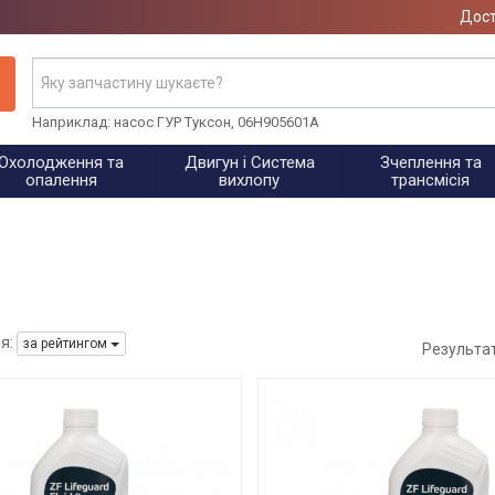
Дост
Наприклад: насос ГУР Туксон, 06H905601A
Охолодження та
Двигун і Система
Зчеплення та
опалення
вихлопу
трансмісія
я:
за рейтингом
Результа