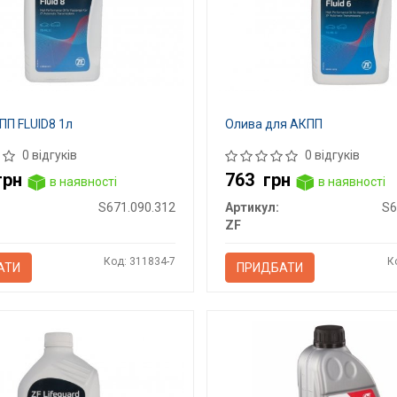
ПП FLUID8 1л
Олива для АКПП
0 відгуків
0 відгуків
грн
763
грн
в наявності
в наявності
S671.090.312
Артикул:
S6
ZF
Код: 311834-7
К
АТИ
ПРИДБАТИ