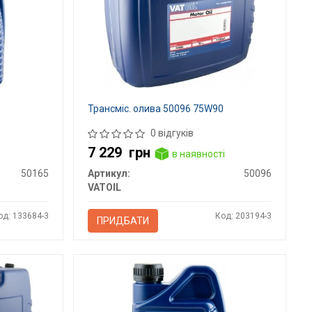
Трансміс. олива 50096 75W90
0 відгуків
7 229
грн
в наявності
50165
Артикул:
50096
VATOIL
од: 133684-3
Код: 203194-3
ПРИДБАТИ