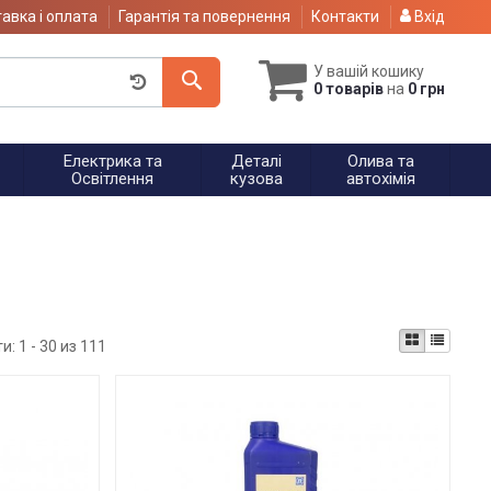
авка і оплата
Гарантія та повернення
Контакти
Вхід
У вашій кошику
0 товарів
на
0 грн
Електрика та
Деталі
Олива та
Освітлення
кузова
автохімія
ти:
1 - 30 из 111