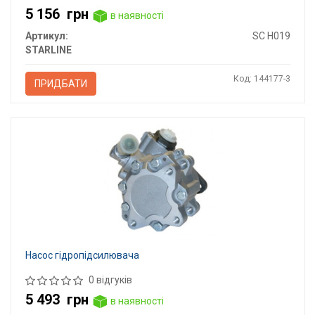
5 156
грн
в наявності
Артикул:
SC H019
STARLINE
Код: 144177-3
ПРИДБАТИ
Насос гідропідсилювача
0 відгуків
5 493
грн
в наявності