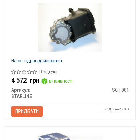
Насос гідропідсилювача
0 відгуків
4 572
грн
в наявності
Артикул:
SC H081
STARLINE
Код: 144528-3
ПРИДБАТИ