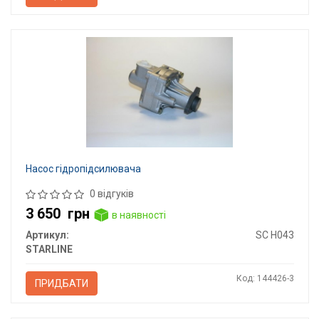
Насос гідропідсилювача
0 відгуків
3 650
грн
в наявності
Артикул:
SC H043
STARLINE
Код: 144426-3
ПРИДБАТИ