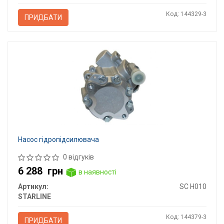
Код: 144329-3
ПРИДБАТИ
Насос гідропідсилювача
0 відгуків
6 288
грн
в наявності
Артикул:
SC H010
STARLINE
Код: 144379-3
ПРИДБАТИ