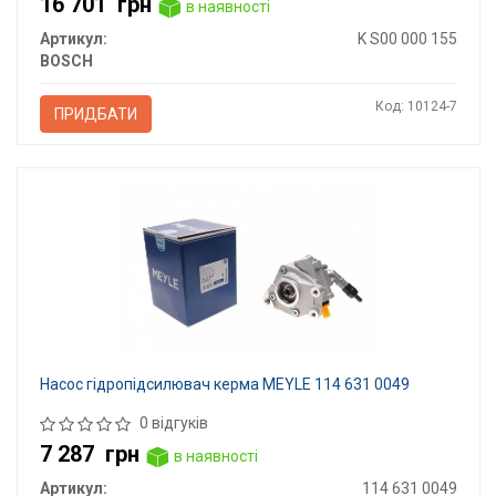
16 701
грн
в наявності
Артикул:
K S00 000 155
BOSCH
Код: 10124-7
ПРИДБАТИ
Насос гідропідсилювач керма MEYLE 114 631 0049
0 відгуків
7 287
грн
в наявності
Артикул:
114 631 0049