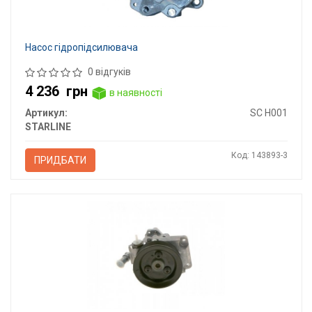
Насос гідропідсилювача
0 відгуків
4 236
грн
в наявності
Артикул:
SC H001
STARLINE
Код: 143893-3
ПРИДБАТИ