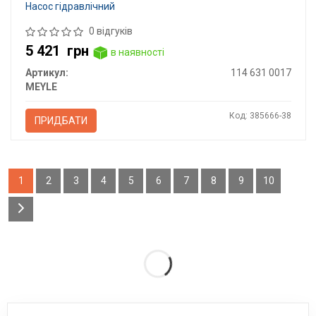
Насос гідравлічний
0 відгуків
5 421
грн
в наявності
Артикул:
114 631 0017
MEYLE
Код: 385666-38
ПРИДБАТИ
1
2
3
4
5
6
7
8
9
10