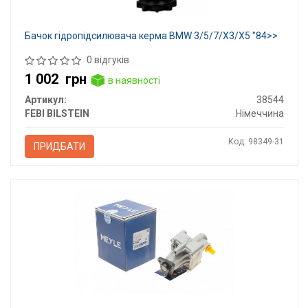
Бачок гідропідсилювача керма BMW 3/5/7/X3/X5 "84>>
0 відгуків
1 002
грн
в наявності
Артикул:
38544
FEBI BILSTEIN
Німеччина
Код: 98349-31
ПРИДБАТИ