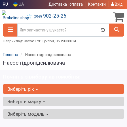
RU
UA
Доставка і оплата
Контакти
Вхід
902-25-26
(068)
Наприклад: насос ГУР Туксон, 06H905601A
Головна
Насос гідропідсилювача
Насос гідропідсилювача
Почніть з вибору автомобіля:
Виберіть рік
Виберіть марку
Виберіть модель