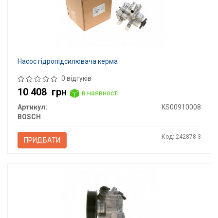
Насос гідропідсилювача керма
0 відгуків
10 408
грн
в наявності
Артикул:
KS00910008
BOSCH
Код: 242878-3
ПРИДБАТИ