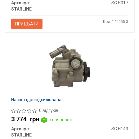
Артикул:
SC H017
STARLINE
Код: 144055-3
ПРИДБАТИ
Насос гідропідсилювача
0 відгуків
3 774
грн
в наявності
Артикул:
SC H143
STARLINE