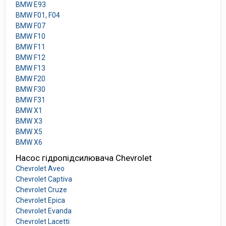
BMW E93
BMW F01, F04
BMW F07
BMW F10
BMW F11
BMW F12
BMW F13
BMW F20
BMW F30
BMW F31
BMW X1
BMW X3
BMW X5
BMW X6
Насос гідропідсилювача Chevrolet
Chevrolet Aveo
Chevrolet Captiva
Chevrolet Cruze
Chevrolet Epica
Chevrolet Evanda
Chevrolet Lacetti