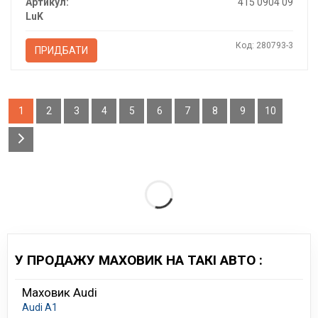
Артикул:
415 0904 09
LuK
Код: 280793-3
ПРИДБАТИ
1
2
3
4
5
6
7
8
9
10
У ПРОДАЖУ МАХОВИК НА ТАКІ АВТО :
Маховик Audi
Audi A1