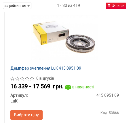
1 - 30 из 419
за рейтингом
Фільтри
Демпфер зчеплення LuK 415 0951 09
0 відгуків
16 339 - 17 569
грн.
в наявності
Артикул:
415 0951 09
LuK
Код: 53866
Вибрати ціну