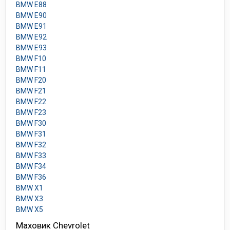
BMW E88
BMW E90
BMW E91
BMW E92
BMW E93
BMW F10
BMW F11
BMW F20
BMW F21
BMW F22
BMW F23
BMW F30
BMW F31
BMW F32
BMW F33
BMW F34
BMW F36
BMW X1
BMW X3
BMW X5
Маховик Chevrolet