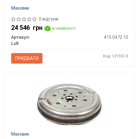
Маховик
0 відгуків
24 546
грн
в наявності
Артикул:
415 0472 10
LuK
Код: 121557-3
ПРИДБАТИ
Маховик