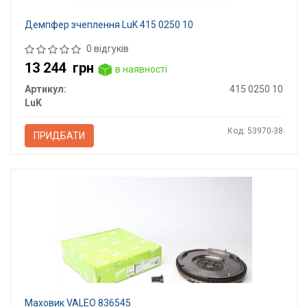
Демпфер зчеплення LuK 415 0250 10
0 відгуків
13 244
грн
в наявності
Артикул:
415 0250 10
LuK
Код: 53970-38
ПРИДБАТИ
Маховик VALEO 836545