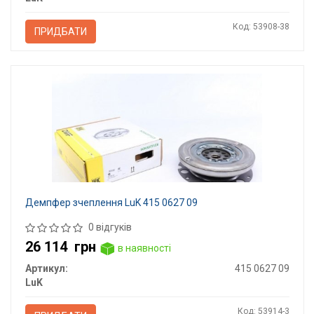
Код: 53908-38
ПРИДБАТИ
Демпфер зчеплення LuK 415 0627 09
0 відгуків
26 114
грн
в наявності
Артикул:
415 0627 09
LuK
Код: 53914-3