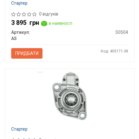
Стартер
0 відгуків
3 895
грн
в наявності
Артикул:
S0504
AS
Код: 405171-38
ПРИДБАТИ
Стартер