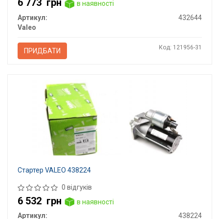
6 773
грн
в наявності
Артикул:
432644
Valeo
Код: 121956-31
ПРИДБАТИ
Стартер VALEO 438224
0 відгуків
6 532
грн
в наявності
Артикул:
438224