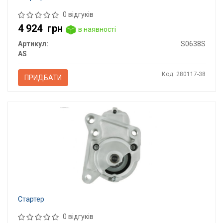
0 відгуків
4 924
грн
в наявності
Артикул:
S0638S
AS
Код: 280117-38
ПРИДБАТИ
Стартер
0 відгуків