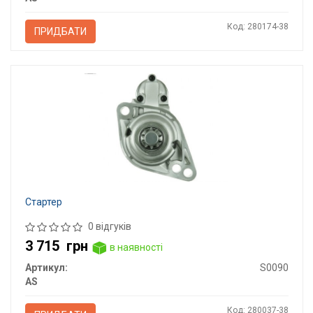
Код: 280174-38
ПРИДБАТИ
Стартер
0 відгуків
3 715
грн
в наявності
Артикул:
S0090
AS
Код: 280037-38