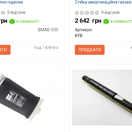
ок підвіски
Стійка амортизаційна газова
0 відгуків
0 відгуків
грн
2 642
грн
в наявності
в наявност
BMAB-035
Артикул:
KYB
Код: 147818-3
АТИ
ПРИДБАТИ