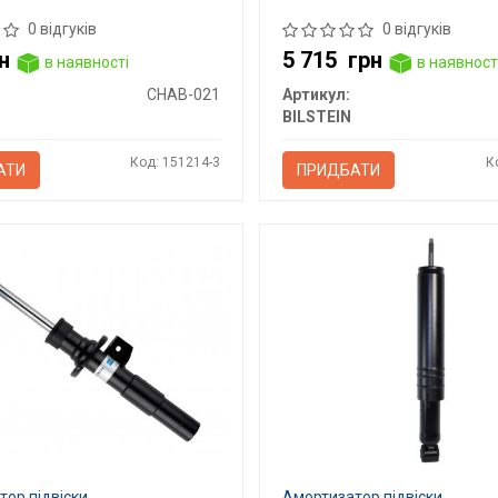
0 відгуків
0 відгуків
н
5 715
грн
в наявності
в наявност
CHAB-021
Артикул:
BILSTEIN
Код: 151214-3
К
АТИ
ПРИДБАТИ
ор підвіски
Амортизатор підвіски