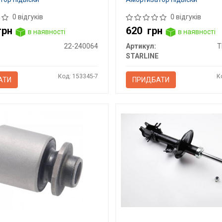
0 відгуків
0 відгуків
грн
620
грн
в наявності
в наявності
22-240064
Артикул:
T
STARLINE
Код: 153345-7
К
АТИ
ПРИДБАТИ