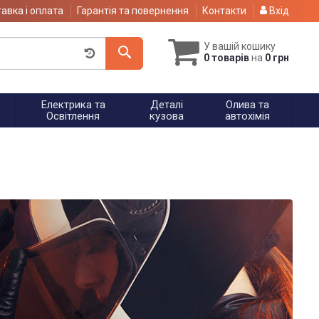
авка і оплата
Гарантія та повернення
Контакти
Вхід
У вашій кошику
0 товарів
на
0 грн
Електрика та
Деталі
Олива та
Освітлення
кузова
автохімія