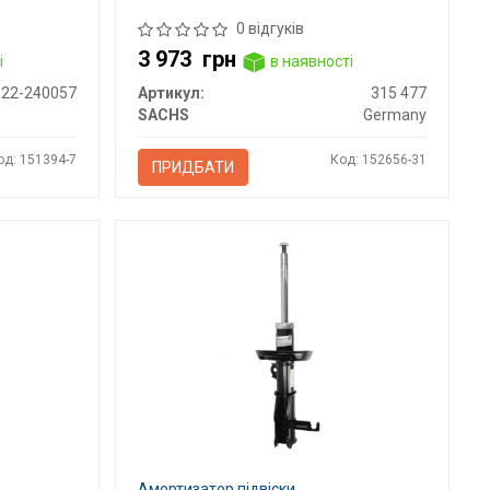
0 відгуків
3 973
грн
і
в наявності
22-240057
Артикул:
315 477
SACHS
Germany
од: 151394-7
Код: 152656-31
ПРИДБАТИ
Амортизатор підвіски