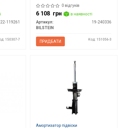
0 відгуків
6 108
грн
і
в наявності
22-119261
Артикул:
19-240336
BILSTEIN
од: 150307-7
Код: 151056-3
ПРИДБАТИ
Амортизатор підвіски