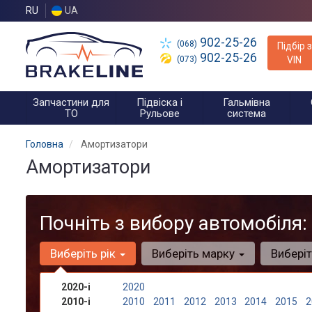
RU
UA
902-25-26
(068)
Підбір з
902-25-26
(073)
VIN
Запчастини для
Підвіска і
Гальмівна
ТО
Рульове
система
Головна
Амортизатори
Амортизатори
Почніть з вибору автомобіля:
Виберіть рік
Виберіть марку
Вибері
2020-і
2020
2010-і
2010
2011
2012
2013
2014
2015
2