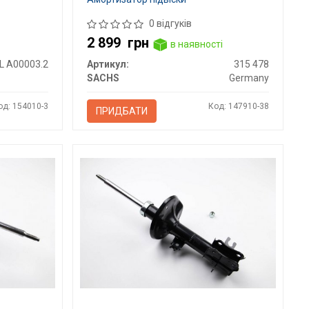
0 відгуків
2 899
грн
в наявності
L A00003.2
Артикул:
315 478
SACHS
Germany
од: 154010-3
Код: 147910-38
ПРИДБАТИ