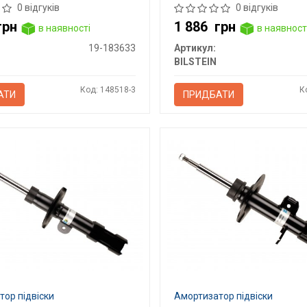
0 відгуків
0 відгуків
грн
1 886
грн
в наявності
в наявност
19-183633
Артикул:
BILSTEIN
Код: 148518-3
К
АТИ
ПРИДБАТИ
ор підвіски
Амортизатор підвіски