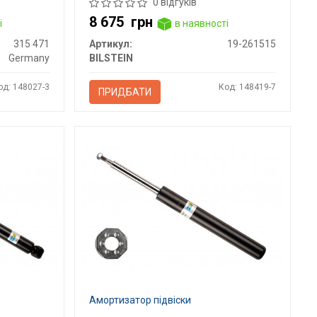
0 відгуків
8 675
грн
і
в наявності
315 471
Артикул:
19-261515
Germany
BILSTEIN
од: 148027-3
Код: 148419-7
ПРИДБАТИ
Амортизатор підвіски