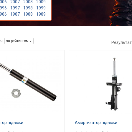
006
2007
2008
2009
996
1997
1998
1999
986
1987
1988
1989
я:
за рейтингом
Результат
ор підвіски
Амортизатор підвіски