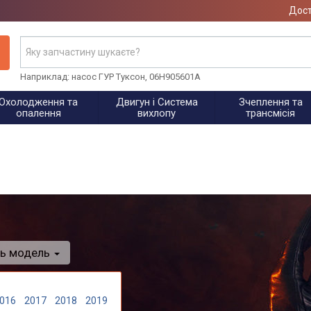
Дост
Наприклад: насос ГУР Туксон, 06H905601A
Охолодження та
Двигун і Система
Зчеплення та
опалення
вихлопу
трансмісія
ть модель
016
2017
2018
2019