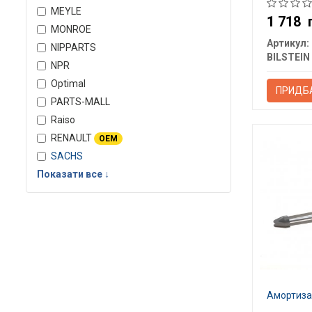
MEYLE
1 718
MONROE
Артикул:
NIPPARTS
BILSTEIN
NPR
Optimal
ПРИДБ
PARTS-MALL
Raiso
RENAULT
OEM
SACHS
Показати все ↓
Амортизат