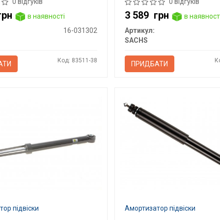
0 відгуків
0 відгуків
грн
3 589
грн
в наявності
в наявност
16-031302
Артикул:
SACHS
Код: 83511-38
К
АТИ
ПРИДБАТИ
ор підвіски
Амортизатор підвіски