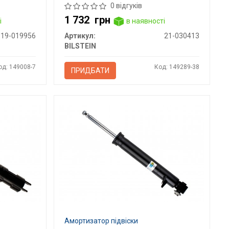
0 відгуків
1 732
грн
і
в наявності
19-019956
Артикул:
21-030413
BILSTEIN
од: 149008-7
Код: 149289-38
ПРИДБАТИ
Амортизатор підвіски