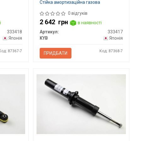
Стійка амортизаційна газова
0 відгуків
2 642
грн
і
в наявності
333418
Артикул:
333417
Японія
KYB
Японія
Код: 87367-7
Код: 87368-7
ПРИДБАТИ