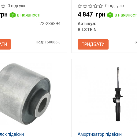
0 відгуків
0 відгуків
грн
4 847
грн
в наявності
в наявност
22-238894
Артикул:
BILSTEIN
Код: 150065-3
К
АТИ
ПРИДБАТИ
ок підвіски
Амортизатор підвіски