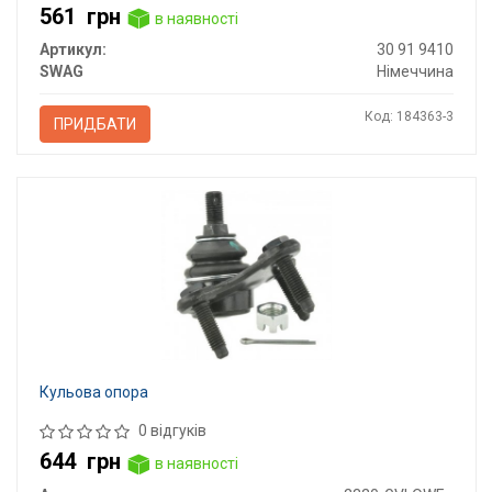
561
грн
в наявності
Артикул:
30 91 9410
SWAG
Німеччина
Код: 184363-3
ПРИДБАТИ
Кульова опора
0 відгуків
644
грн
в наявності