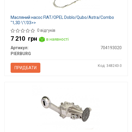
Масляний насос FIAT/OPEL Doblo/Qubo/Astra/Combo
"1,3D \'\'03>>
0 відгуків
7 210
грн
в наявності
Артикул:
704193020
PIERBURG
Код: 348243-3
ПРИДБАТИ