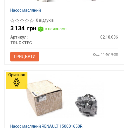
Насос масляний
0 відгуків
3 134
грн
в наявності
Артикул:
02.18.036
TRUCKTEC
Код: 114619-38
ПРИДБАТИ
Оригінал
Насос масляний RENAULT 150001650R