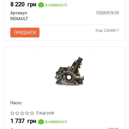
8 220
грн
в наявності
Артикул:
150009761R
RENAULT
Код: 220486-7
ПРИДБАТИ
Насос
0 відгуків
1 737
грн
в наявності