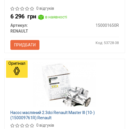
0 відгуків
6 296
грн
в наявності
Артикул:
150001650R
RENAULT
Код: 53728-38
ПРИДБАТИ
Оригінал
Насос масляний 2.3dci Renault Master III (10-)
(150009761R) Renault
0 відгуків