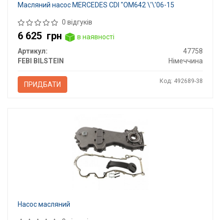
Масляний насос MERCEDES CDI "OM642 \'\'06-15
0 відгуків
6 625
грн
в наявності
Артикул:
47758
FEBI BILSTEIN
Німеччина
Код: 492689-38
ПРИДБАТИ
Насос масляний