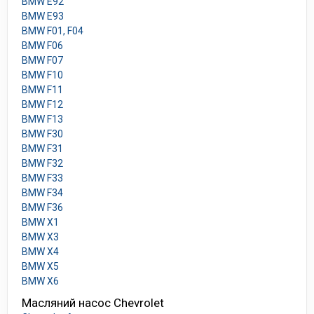
BMW E92
BMW E93
BMW F01, F04
BMW F06
BMW F07
BMW F10
BMW F11
BMW F12
BMW F13
BMW F30
BMW F31
BMW F32
BMW F33
BMW F34
BMW F36
BMW X1
BMW X3
BMW X4
BMW X5
BMW X6
Масляний насос Chevrolet