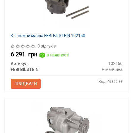
К-т помпи масла FEBI BILSTEIN 102150
0 відгуків
6 291
грн
в наявності
Артикул:
102150
FEBI BILSTEIN
Німеччина
Код: 46305-38
ПРИДБАТИ