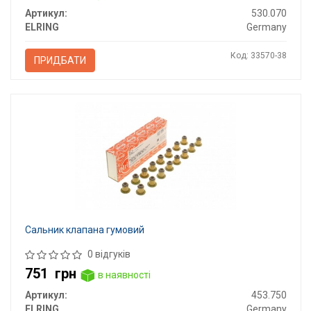
Артикул:
530.070
ELRING
Germany
Код: 33570-38
ПРИДБАТИ
Сальник клапана гумовий
0 відгуків
751
грн
в наявності
Артикул:
453.750
ELRING
Germany