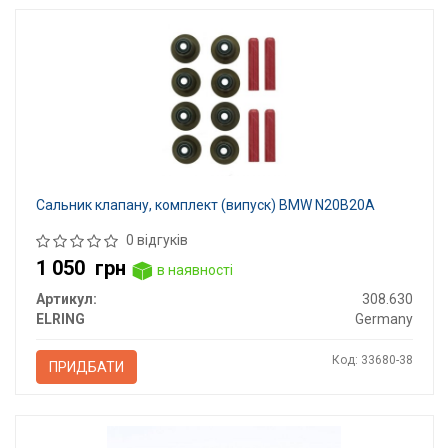
Сальник клапану, комплект (випуск) BMW N20B20A
0 відгуків
1 050
грн
в наявності
Артикул:
308.630
ELRING
Germany
Код: 33680-38
ПРИДБАТИ