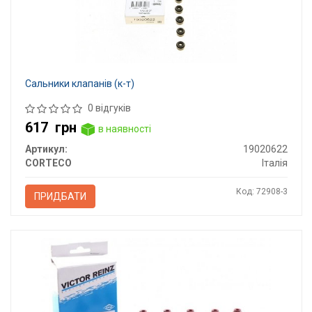
Сальники клапанів (к-т)
0 відгуків
617
грн
в наявності
Артикул:
19020622
CORTECO
Італія
Код: 72908-3
ПРИДБАТИ