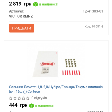
2 819
грн
в наявності
Артикул:
12-41303-01
VICTOR REINZ
Код: 97081-3
ПРИДБАТИ
Сальник Лачетті 1,8-2,0/Нубіра/Еванда/Такума клапанів
(к-т 16шт)) Corteco
0 відгуків
444
грн
в наявності