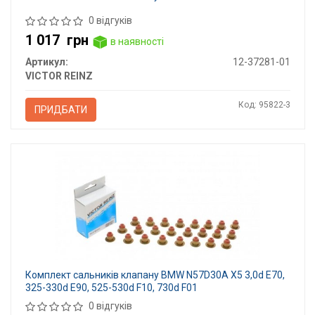
0 відгуків
1 017
грн
в наявності
Артикул:
12-37281-01
VICTOR REINZ
Код: 95822-3
ПРИДБАТИ
Комплект сальників клапану BMW N57D30A X5 3,0d E70,
325-330d E90, 525-530d F10, 730d F01
0 відгуків