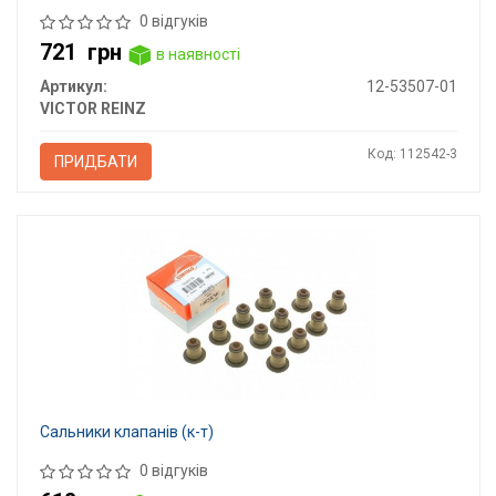
0 відгуків
721
грн
в наявності
Артикул:
12-53507-01
VICTOR REINZ
Код: 112542-3
ПРИДБАТИ
Сальники клапанів (к-т)
0 відгуків