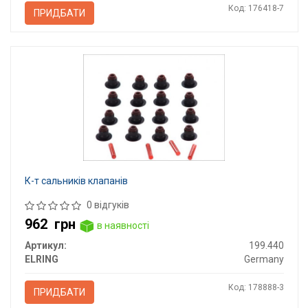
Код: 176418-7
ПРИДБАТИ
К-т сальників клапанів
0 відгуків
962
грн
в наявності
Артикул:
199.440
ELRING
Germany
Код: 178888-3
ПРИДБАТИ