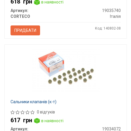
618
грн
в наявності
Артикул:
19035740
CORTECO
Італія
Код: 140802-38
ПРИДБАТИ
Сальники клапанів (к-т)
0 відгуків
617
грн
в наявності
Артикул:
19034072