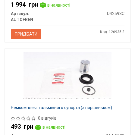
1 994
грн
в наявності
Артикул:
D42593C
AUTOFREN
Код: 126935-3
ПРИДБАТИ
Ремкомплект гальмівного супорта (з поршеньком)
0 відгуків
493
грн
в наявності