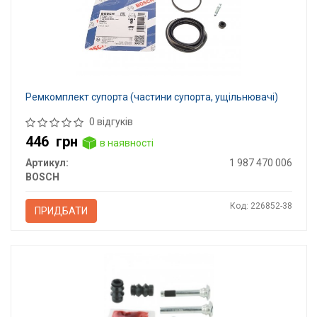
Ремкомплект супорта (частини супорта, ущільнювачі)
0 відгуків
446
грн
в наявності
Артикул:
1 987 470 006
BOSCH
Код: 226852-38
ПРИДБАТИ