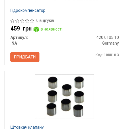
Гідрокомпенсатор
0 відгуків
459
грн
в наявності
Артикул:
420 0105 10
INA
Germany
Код: 108810-3
ПРИДБАТИ
Штовхач клапану