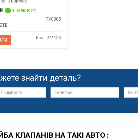
0 відгуків
н
в наявності
PV0005
ET ENGINETEAM
Код: 132802-3
АТИ
жете знайти деталь?
А КЛАПАНІВ НА ТАКІ АВТО :