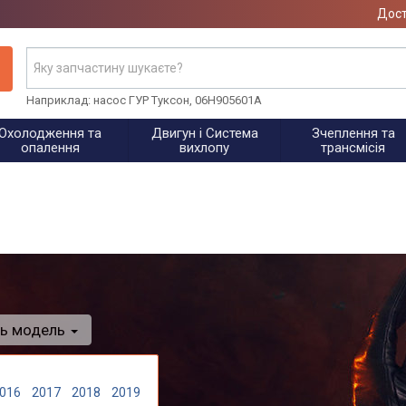
Дост
Наприклад: насос ГУР Туксон, 06H905601A
Охолодження та
Двигун і Система
Зчеплення та
опалення
вихлопу
трансмісія
ть модель
016
2017
2018
2019