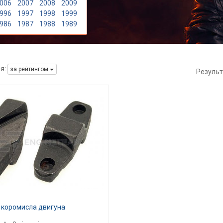
006
2007
2008
2009
996
1997
1998
1999
986
1987
1988
1989
я:
за рейтингом
Результ
 коромисла двигуна