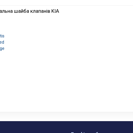
альна шайба клапанів KIA
s
tis
eed
age