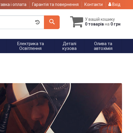
авка і оплата
Гарантія та повернення
Контакти
Вхід
У вашій кошику
0 товарів
на
0 грн
Електрика та
Деталі
Олива та
Освітлення
кузова
автохімія