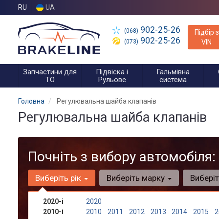
RU
UA
902-25-26
(068)
Підбір з
902-25-26
(073)
VIN
Запчастини для
Підвіска і
Гальмівна
ТО
Рульове
система
Головна
Регулювальна шайба клапанів
Регулювальна шайба клапанів
Почніть з вибору автомобіля:
Виберіть рік
Виберіть марку
Вибері
2020-і
2020
2010-і
2010
2011
2012
2013
2014
2015
2