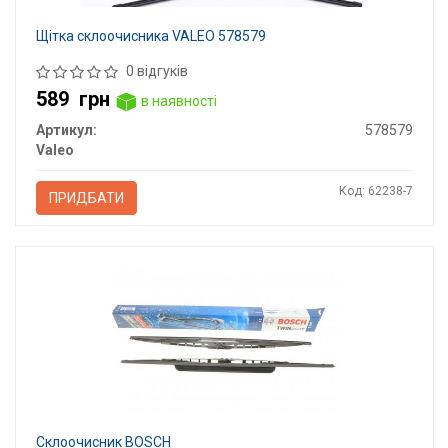
Щітка склоочисника VALEO 578579
0 відгуків
589
грн
в наявності
Артикул:
578579
Valeo
Код: 62238-7
ПРИДБАТИ
Склоочисник BOSCH