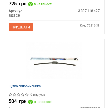
725
грн
в наявності
Артикул:
3 397 118 427
BOSCH
Код: 76216-38
ПРИДБАТИ
Щітка склоочисника
0 відгуків
504
грн
в наявності