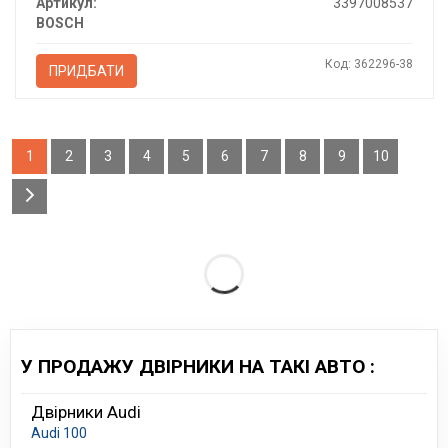
Артикул:
3397008537
BOSCH
Код: 362296-38
ПРИДБАТИ
1
2
3
4
5
6
7
8
9
10
У ПРОДАЖУ ДВІРНИКИ НА ТАКІ АВТО :
Двірники Audi
Audi 100