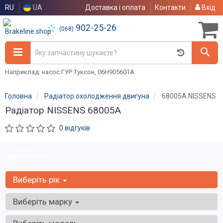
RU
UA
Доставка і оплата
Контакти
Вхід
902-25-26
(068)
Наприклад: насос ГУР Туксон, 06H905601A
Головна
Радіатор охолодження двигуна
68005A NISSENS
Радіатор NISSENS 68005A
0 відгуків
Уточніть
автомобіль:
Виберіть рік
Виберіть марку