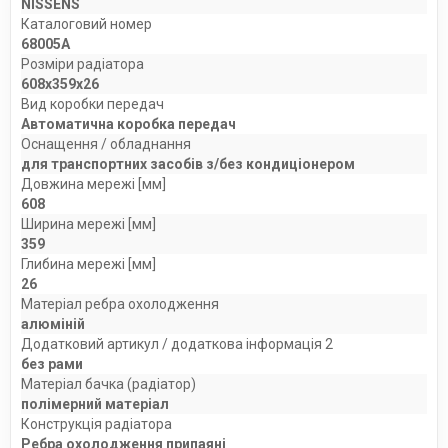
NISSENS
Каталоговий номер
68005A
Розміри радіатора
608x359x26
Вид коробки передач
Автоматична коробка передач
Оснащення / обладнання
для транспортних засобів з/без кондиціонером
Довжина мережі [мм]
608
Ширина мережі [мм]
359
Глибина мережі [мм]
26
Матеріал ребра охолодження
алюміній
Додатковий артикул / додаткова інформація 2
без рами
Матеріал бачка (радіатор)
полімерний матеріал
Конструкція радіатора
Ребра охолодження припаяні