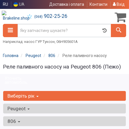
RU
UA
Доставка і оплата
Контакти
Вхід
902-25-26
(068)
Наприклад: насос ГУР Туксон, 06H905601A
Головна
Peugeot
806
Реле паливного насосу
Реле паливного насосу на Peugeot 806 (Пежо)
Уточніть
автомобіль:
Виберіть рік
Peugeot
806