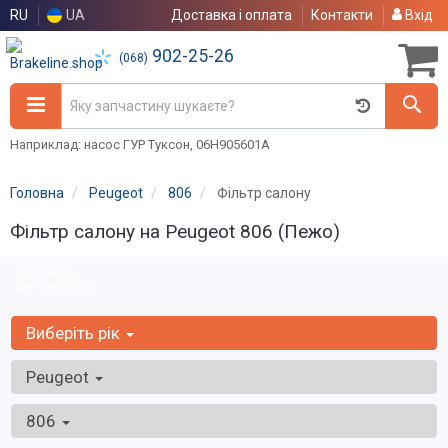
RU
UA
Доставка і оплата
Контакти
Вхід
902-25-26
(068)
Наприклад: насос ГУР Туксон, 06H905601A
Головна
Peugeot
806
Фільтр салону
Фільтр салону на Peugeot 806 (Пежо)
Уточніть
автомобіль:
Виберіть рік
Peugeot
806