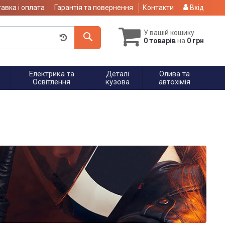
авка і оплата
Гарантія та повернення
Контакти
Вхід
У вашій кошику
0 товарів
на
0 грн
Електрика та
Деталі
Олива та
Освітлення
кузова
автохімія