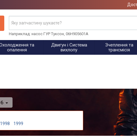
Дост
Наприклад: насос ГУР Туксон, 06H905601A
Охолодження та
Двигун і Система
Зчеплення та
опалення
вихлопу
трансмісія
06
1998
1999