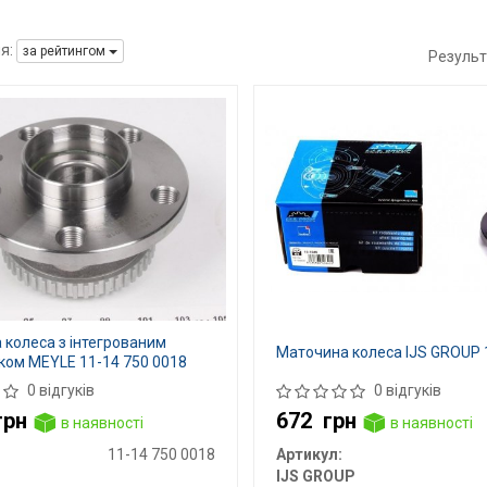
я:
за рейтингом
Результ
колеса з інтегрованим
Маточина колеса IJS GROUP 
ком MEYLE 11-14 750 0018
0 відгуків
0 відгуків
грн
672
грн
в наявності
в наявності
11-14 750 0018
Артикул:
IJS GROUP