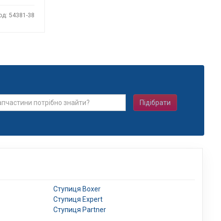
од: 54381-38
Підібрати
Ступиця Boxer
Ступиця Expert
Ступиця Partner