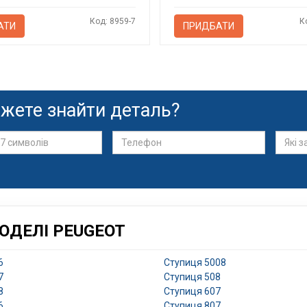
Код: 8959-7
К
АТИ
ПРИДБАТИ
жете знайти деталь?
ОДЕЛІ PEUGEOT
6
Ступиця 5008
7
Ступиця 508
8
Ступиця 607
6
Ступиця 807