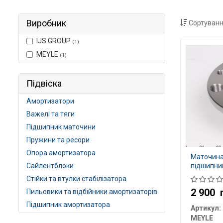
Виробник
Сортуванн
IJS GROUP
(1)
MEYLE
(1)
Підвіска
Амортизатори
Важелі та тяги
Підшипник маточини
Пружини та ресори
Опора амортизатора
Маточина 
Сайлентблоки
підшипни
Стійки та втулки стабілізатора
2 900
Пильовики та відбійники амортизаторів
Підшипник амортизатора
Артикул:
MEYLE