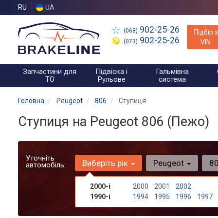
RU
UA
902-25-26
(068)
Підбір з
902-25-26
(073)
VIN
Запчастини для
Підвіска і
Гальмівна
ТО
Рульове
система
Головна
Peugeot
806
Ступиця
Ступиця на Peugeot 806 (Пежо)
Уточніть
Виберіть рік
Peugeot
8
автомобіль:
2000-і
2000
2001
2002
1990-і
1994
1995
1996
1997