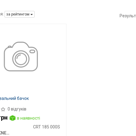
я:
за рейтингом
Результ
альний бачок
0 відгуків
грн
в наявності
CRT 185 000S
MAHLE / KNECHT