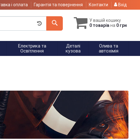
авка і оплата
Гарантія та повернення
Контакти
Вхід
У вашій кошику
0 товарів
на
0 грн
Електрика та
Деталі
Олива та
Освітлення
кузова
автохімія