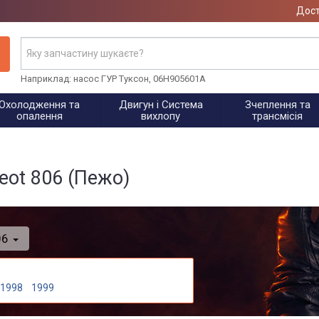
Дост
Наприклад: насос ГУР Туксон, 06H905601A
Охолодження та
Двигун і Система
Зчеплення та
опалення
вихлопу
трансмісія
ot 806 (Пежо)
06
1998
1999