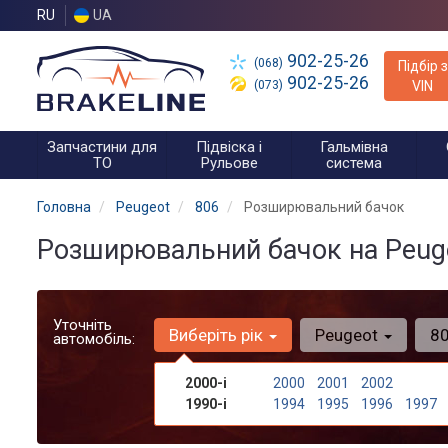
RU
UA
902-25-26
(068)
Підбір з
902-25-26
(073)
VIN
Запчастини для
Підвіска і
Гальмівна
ТО
Рульове
система
Головна
Peugeot
806
Розширювальний бачок
Розширювальний бачок на Peuge
Уточніть
Виберіть рік
Peugeot
8
автомобіль:
2000-і
2000
2001
2002
1990-і
1994
1995
1996
1997