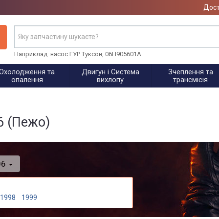
Дост
Наприклад: насос ГУР Туксон, 06H905601A
Охолодження та
Двигун і Система
Зчеплення та
опалення
вихлопу
трансмісія
6 (Пежо)
06
1998
1999