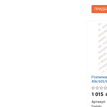
ПРИДБ
Розпилю
406/605/8
1 015
Артикул:
Delphi