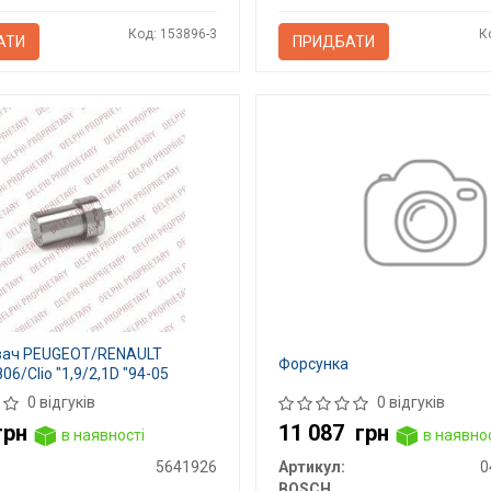
Код: 153896-3
К
АТИ
ПРИДБАТИ
вач PEUGEOT/RENAULT
Форсунка
06/Clio "1,9/2,1D "94-05
0 відгуків
0 відгуків
грн
11 087
грн
в наявності
в наявно
5641926
Артикул:
0
BOSCH