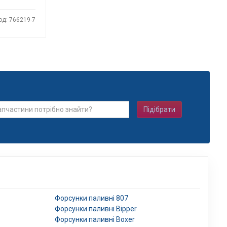
од: 766219-7
Підібрати
Форсунки паливні 807
Форсунки паливні Bipper
Форсунки паливні Boxer