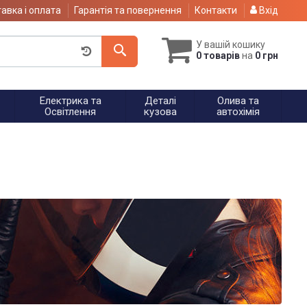
авка і оплата
Гарантія та повернення
Контакти
Вхід
У вашій кошику
0 товарів
на
0 грн
Електрика та
Деталі
Олива та
Освітлення
кузова
автохімія