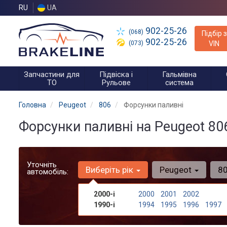
RU
UA
902-25-26
(068)
Підбір з
902-25-26
(073)
VIN
Запчастини для
Підвіска і
Гальмівна
ТО
Рульове
система
Головна
Peugeot
806
Форсунки паливні
Форсунки паливні на Peugeot 80
Уточніть
Виберіть рік
Peugeot
8
автомобіль:
2000-і
2000
2001
2002
1990-і
1994
1995
1996
1997