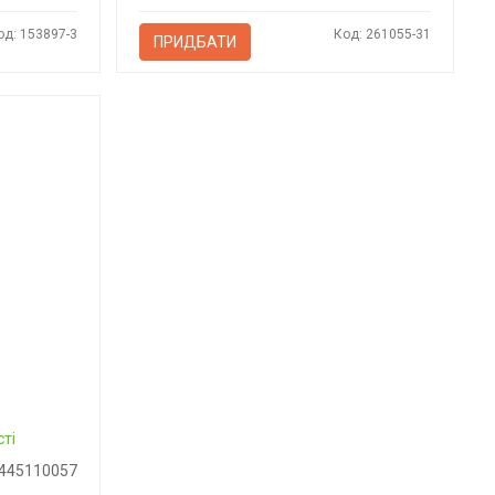
од: 153897-3
Код: 261055-31
ПРИДБАТИ
сті
445110057