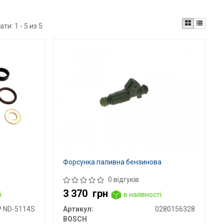
ати:
1 - 5 из 5
Форсунка паливна бензинова
0 відгуків
3 370
грн
і
в наявності
P ND-5114S
Артикул:
0280156328
BOSCH