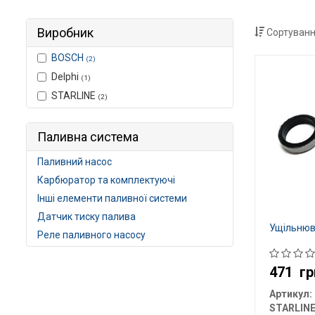
Виробник
Сортуванн
BOSCH
(2)
Delphi
(1)
STARLINE
(2)
Паливна система
Паливний насос
Карбюратор та комплектуючі
Інші елементи паливної системи
Датчик тиску палива
Ущільнюв
Реле паливного насосу
471
гр
Артикул:
STARLIN