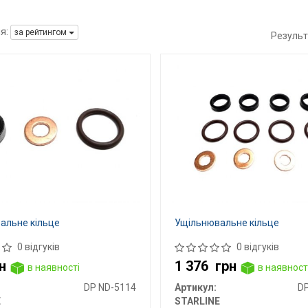
я:
за рейтингом
Результ
альне кільце
Ущільнювальне кільце
0 відгуків
0 відгуків
н
1 376
грн
в наявності
в наявност
DP ND-5114
Артикул:
D
E
STARLINE